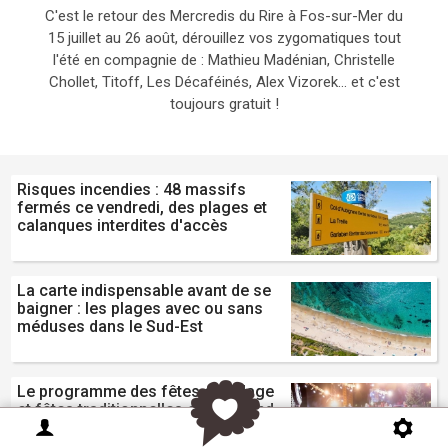
C'est le retour des Mercredis du Rire à Fos-sur-Mer du
15 juillet au 26 août, dérouillez vos zygomatiques tout
l'été en compagnie de : Mathieu Madénian, Christelle
Chollet, Titoff, Les Décaféinés, Alex Vizorek... et c'est
toujours gratuit !
Risques incendies : 48 massifs
fermés ce vendredi, des plages et
calanques interdites d'accès
La carte indispensable avant de se
baigner : les plages avec ou sans
méduses dans le Sud-Est
Le programme des fêtes de village
et fêtes traditionnelles ce weekend
du 8 et 9 août en PACA