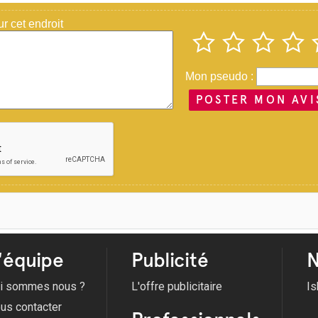
 cet endroit
Mon pseudo :
POSTER MON AVI
'équipe
Publicité
N
i sommes nous ?
L'offre publicitaire
Is
us contacter