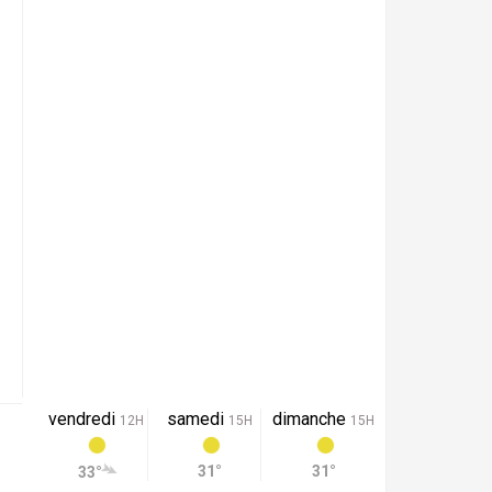
vendredi
samedi
dimanche
12H
15H
15H
31°
31°
33°