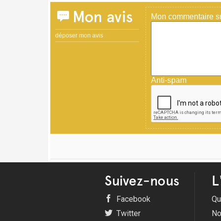
Mon avis
Mon commentaire sur
déposer mon avis
Anti-spam
Suivez-nous
L
Facebook
Qu
Twitter
No