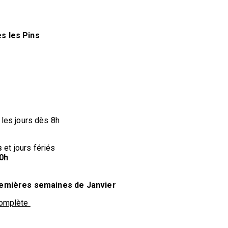
es les Pins
s les jours dès 8h
s
et jours fériés
0h
emières semaines de Janvier
 complète