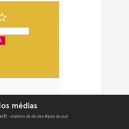
S
os médias
ki.fr
- stations de ski des Alpes du sud