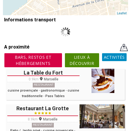
Leaflet
Informations transport
A proximité
BARS, RESTOS ET
LIEUX À
ACTIVITÉS
HÉBERGEMENTS
DÉCOUVRIR
La Table du Fort
0.9km
Marseille
RESTAURANT
cuisine provençale
-
gastronomique
-
cuisine
traditionnelle
-
Pass Tables
Restaurant La Grotte
8.9km
Marseille
RESTAURANT
Patio / Jardin privé
-
cuisine provençale
-