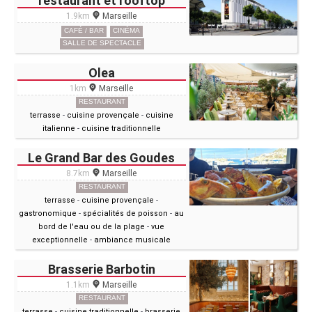
restaurant et rooftop
1.9km
Marseille
CAFÉ / BAR
CINÉMA
SALLE DE SPECTACLE
Olea
1km
Marseille
RESTAURANT
terrasse
-
cuisine provençale
-
cuisine
italienne
-
cuisine traditionnelle
Le Grand Bar des Goudes
8.7km
Marseille
RESTAURANT
terrasse
-
cuisine provençale
-
gastronomique
-
spécialités de poisson
-
au
bord de l'eau ou de la plage
-
vue
exceptionnelle
-
ambiance musicale
Brasserie Barbotin
1.1km
Marseille
RESTAURANT
terrasse
-
cuisine traditionnelle
-
brasserie