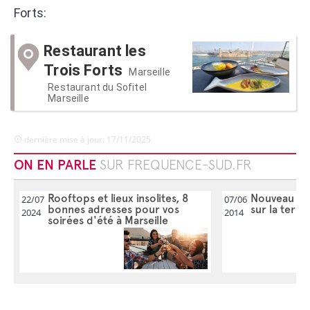
Forts:
Restaurant les
Trois Forts
Marseille
Restaurant du Sofitel
Marseille
dernière mise à jour: 17/11/2025
ON EN PARLE
SUR FREQUENCE-SUD.FR
Rooftops et lieux insolites, 8
Nouveau lie
22/07
07/06
bonnes adresses pour vos
sur la terra
2024
2014
soirées d'été à Marseille