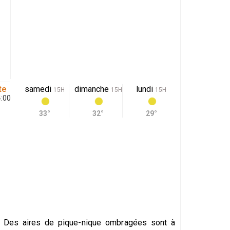
te
samedi
dimanche
lundi
15H
15H
15H
4:00
33°
32°
29°
eux Des aires de pique-nique ombragées sont à