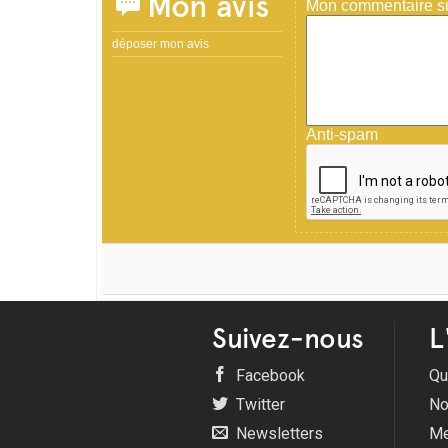
Mon avis
Mon commentaire sur
déposer mon avis
Anti-spam
Suivez-nous
L
Facebook
Qu
Twitter
No
Newsletters
Me