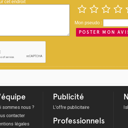
 cet endroit
Mon pseudo :
POSTER MON AVI
'équipe
Publicité
N
i sommes nous ?
L'offre publicitaire
Is
us contacter
Professionnels
ntions légales