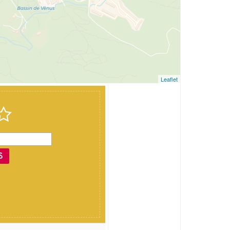
Leaflet
S