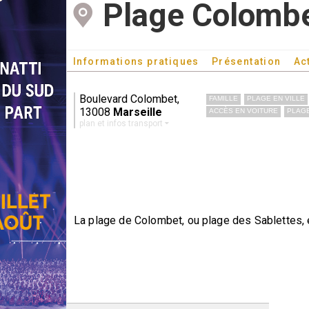
Plage Colomb
Informations pratiques
Présentation
Ac
Boulevard Colombet,
FAMILLE
PLAGE EN VILLE
13008
Marseille
ACCÈS EN VOITURE
PLAGE
plan et infos transport
La plage de Colombet, ou plage des Sablettes, 