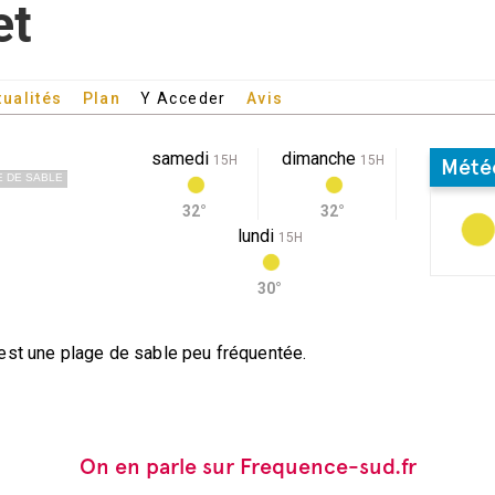
et
tualités
Plan
Y Acceder
Avis
samedi
dimanche
15H
15H
Mété
 DE SABLE
32°
32°
lundi
15H
30°
est une plage de sable peu fréquentée.
On en parle sur Frequence-sud.fr