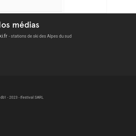
os médias
ki.fr
- stations de ski des Alpes du sud
 .db1 - 2023 - Ifestival SARL