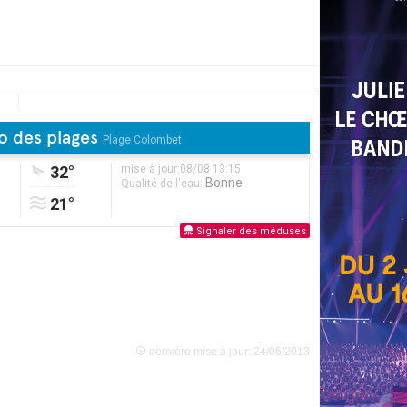
o des plages
Plage Colombet
32°
mise à jour:08/08 13:15
Bonne
Qualité de l'eau:
21°
Signaler des méduses
dernière mise à jour: 24/06/2013