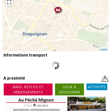
Leaflet
Informations transport
A proximité
BARS, RESTOS ET
LIEUX À
ACTIVITÉS
HÉBERGEMENTS
DÉCOUVRIR
Au Péché Mignon
8.6km
Les Arcs
CAFÉ / BAR
PARCS D'ATTRACTION