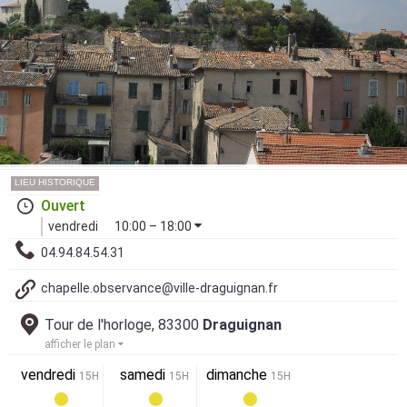
LIEU HISTORIQUE
Ouvert
vendredi
10:00 – 18:00
04.94.84.54.31
chapelle.observance@ville-draguignan.fr
Tour de l'horloge, 83300
Draguignan
afficher le plan
vendredi
samedi
dimanche
15H
15H
15H