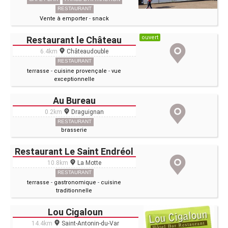
RESTAURANT
Vente à emporter
-
snack
ouvert
Restaurant le Château
6.4km
Châteaudouble
RESTAURANT
terrasse
-
cuisine provençale
-
vue
exceptionnelle
Au Bureau
0.2km
Draguignan
RESTAURANT
brasserie
Restaurant Le Saint Endréol
10.8km
La Motte
RESTAURANT
terrasse
-
gastronomique
-
cuisine
traditionnelle
Lou Cigaloun
14.4km
Saint-Antonin-du-Var