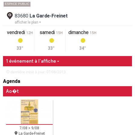
ESPACE PUBLIC
83680
La Garde-Freinet
afficher le plan
vendredi
samedi
dimanche
12H
15H
15H
33°
33°
34°
1 événement à l'affiche
dernière mise à jour: 07/06/2013
Agenda
Ao�t
7/08 > 9/08
La Garde-Freinet