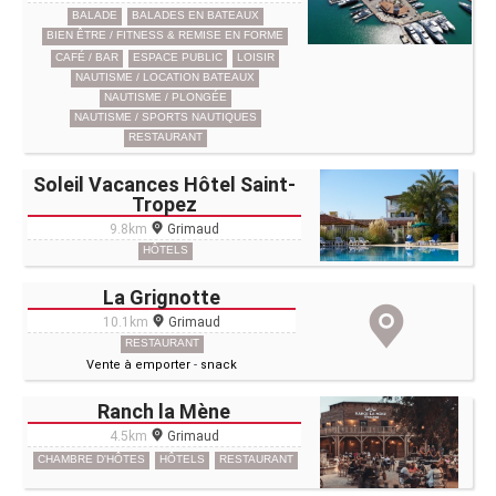
BALADE
BALADES EN BATEAUX
BIEN ÊTRE / FITNESS & REMISE EN FORME
CAFÉ / BAR
ESPACE PUBLIC
LOISIR
NAUTISME / LOCATION BATEAUX
NAUTISME / PLONGÉE
NAUTISME / SPORTS NAUTIQUES
RESTAURANT
Soleil Vacances Hôtel Saint-
Tropez
9.8km
Grimaud
HÔTELS
La Grignotte
10.1km
Grimaud
RESTAURANT
Vente à emporter
-
snack
Ranch la Mène
4.5km
Grimaud
CHAMBRE D'HÔTES
HÔTELS
RESTAURANT