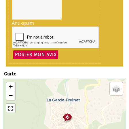
Anti-spam
POSTER MON AVIS
Carte
+
−