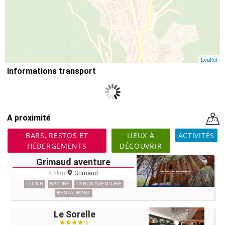
Leaflet
Informations transport
A proximité
BARS, RESTOS ET
LIEUX À
ACTIVITÉS
HÉBERGEMENTS
DÉCOUVRIR
Grimaud aventure
8.5km
Grimaud
LOISIR
NATURE
PARCS AVENTURE
RESTAURANT
Le Sorelle