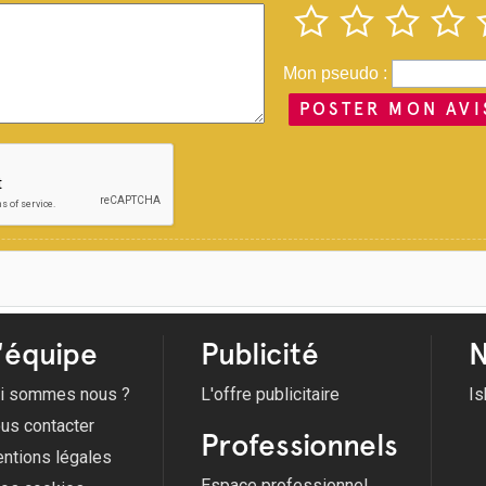
Mon pseudo :
POSTER MON AVI
'équipe
Publicité
N
i sommes nous ?
L'offre publicitaire
Is
us contacter
Professionnels
ntions légales
Espace professionnel