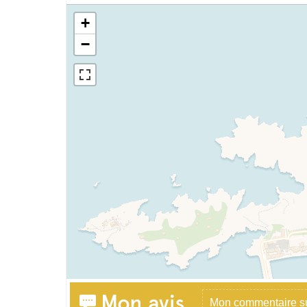
+
−
Mon avis
Mon commentaire sur