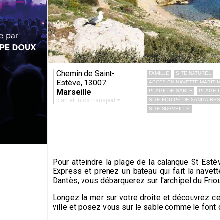
Chemin de Saint-
FAMILLE
SITE NATUREL
Estève, 13007
ACCÈS EN NAVETTE MARITI
Marseille
PLAGE DE SABLE
PLAGE 
plan et infos transport
SITE ÉQUIPÉ DE SANITAIRES
SITE SURVEILLÉ
Pour atteindre la plage de la calanque St Estèv
Express et prenez un bateau qui fait la navette
Dantès, vous débarquerez sur l'archipel du Friou
Longez la mer sur votre droite et découvrez cet
ville et posez vous sur le sable comme le font