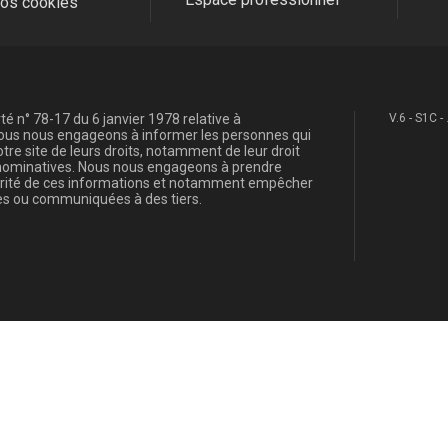
fos cookies
é n° 78-17 du 6 janvier 1978 relative à
V.6 - S1C -
, nous nous engageons à informer les personnes qui
re site de leurs droits, notamment de leur droit
s nominatives. Nous nous engageons à prendre
curité de ces informations et notamment empêcher
s ou communiquées à des tiers.