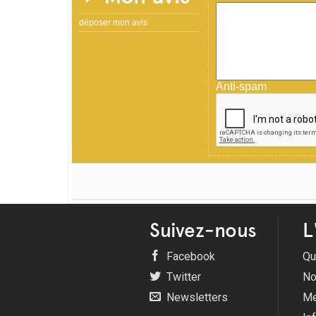
déposer mon avis
Anti-spam
Suivez-nous
L
Facebook
Qu
Twitter
No
Newsletters
Me