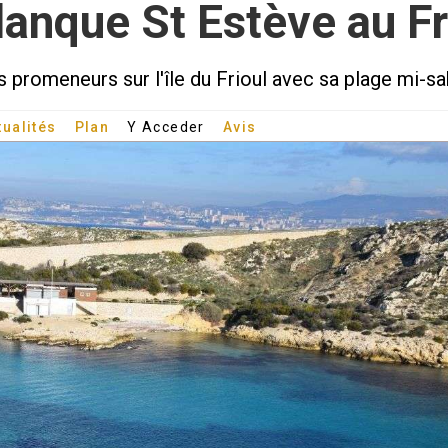
lanque St Estève au Fr
 promeneurs sur l'île du Frioul avec sa plage mi-sab
tualités
Plan
Y Acceder
Avis