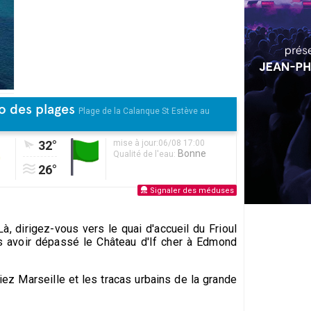
o des plages
Plage de la Calanque St Estève au
32°
mise à jour:06/08 17:00
Bonne
Qualité de l'eau:
26°
Signaler des méduses
à, dirigez-vous vers le quai d'accueil du Frioul
près avoir dépassé le Château d'If cher à Edmond
iez Marseille et les tracas urbains de la grande