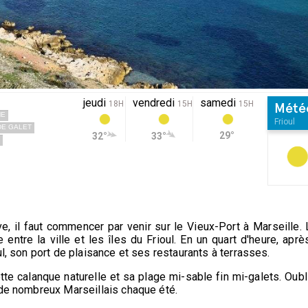
jeudi
vendredi
samedi
18H
15H
15H
Mété
ME
Frioul
DE GALET
29°
32°
33°
e, il faut commencer par venir sur le Vieux-Port à Marseille. L
 entre la ville et les îles du Frioul. En un quart d'heure, a
l, son port de plaisance et ses restaurants à terrasses.
te calanque naturelle et sa plage mi-sable fin mi-galets. Oubl
 de nombreux Marseillais chaque été.