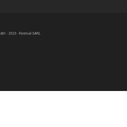
 .db1 - 2023 - Ifestival SARL