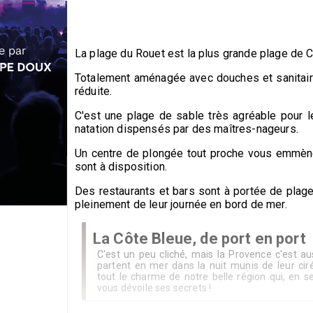
La plage du Rouet est la plus grande plage de C
Totalement aménagée avec douches et sanitaire
réduite.
C'est une plage de sable très agréable pour l
natation dispensés par des maîtres-nageurs.
Un centre de plongée tout proche vous emmèner
sont à disposition.
Des restaurants et bars sont à portée de plage 
pleinement de leur journée en bord de mer.
La Côte Bleue, de port en port
C'est un peu cliché, mais la Provence c'est au
partent en mer dans la nuit munis de leur ciré
tout le charme de notre belle région qui, en se
vous dévoile ses secrets !