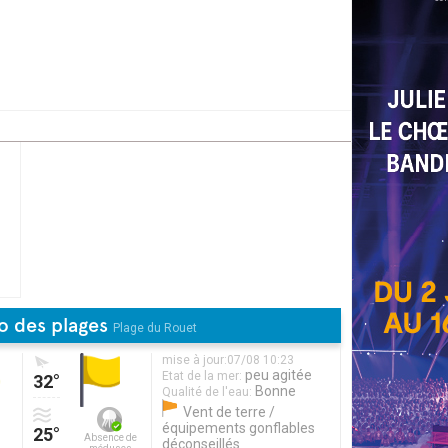
o des plages
Plage du Rouet
mise à jour:07/08 10:23
peu agitée
Etat de la mer:
32°
Bonne
Qualité de l'eau:
Vent de terre /
équipements gonflables
25°
Absence de
déconseillés