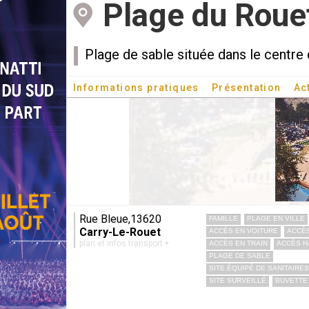
Plage du Roue
Plage de sable située dans le centre 
Informations pratiques
Présentation
Ac
Rue Bleue,13620
FAMILLE
PLAGE EN VILLE
Carry-Le-Rouet
ACCÈS EN VOITURE
ACCÈS
plan et infos transport
ACCÈS EN TRAIN
ACCÈS H
PLAGE DE SABLE
SITE ÉQUIPÉ DE SANITAIRES
SITE SURVEILLÉ
BUVETTE