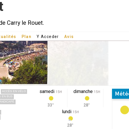
t
de Carry le Rouet.
tualités
Plan
Y Acceder
Avis
samedi
dimanche
ACCÈS EN VÉLO
15H
15H
Mété
 EN BUS
ANDICAPÉ
33°
28°
lundi
15H
28°