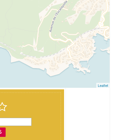
Leaflet
S