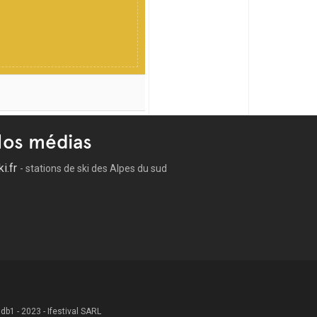
os médias
ki.fr
- stations de ski des Alpes du sud
 .db1 - 2023 - Ifestival SARL