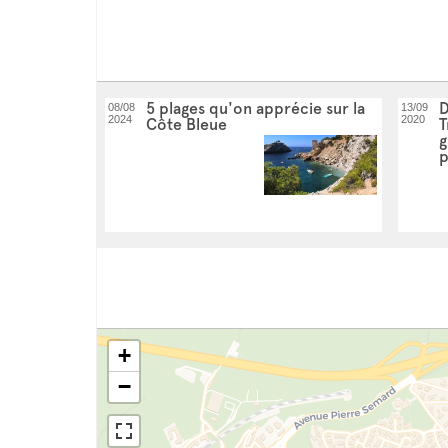
5 plages qu'on apprécie sur la
D
08/08
13/09
2024
2020
Côte Bleue
T
g
p
+
−