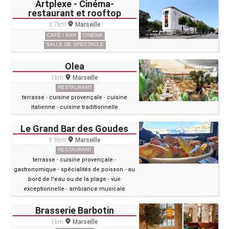
Artplexe - Cinéma-
restaurant et rooftop
0.7km
Marseille
CAFÉ / BAR
CINÉMA
SALLE DE SPECTACLE
Olea
1km
Marseille
RESTAURANT
terrasse
-
cuisine provençale
-
cuisine
italienne
-
cuisine traditionnelle
Le Grand Bar des Goudes
9.9km
Marseille
RESTAURANT
terrasse
-
cuisine provençale
-
gastronomique
-
spécialités de poisson
-
au
bord de l'eau ou de la plage
-
vue
exceptionnelle
-
ambiance musicale
Brasserie Barbotin
1km
Marseille