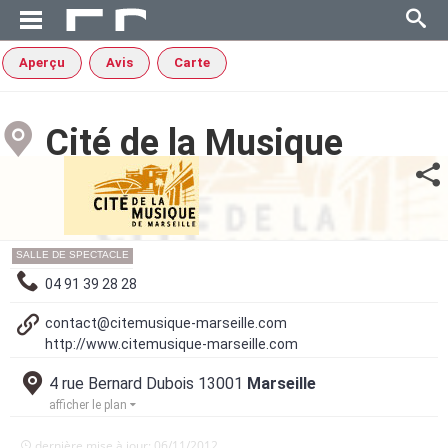
Aperçu
Avis
Carte
Cité de la Musique
SALLE DE SPECTACLE
04 91 39 28 28
contact@citemusique-marseille.com
http://www.citemusique-marseille.com
4 rue Bernard Dubois 13001
Marseille
afficher le plan
dernière mise à jour: 06/11/2012