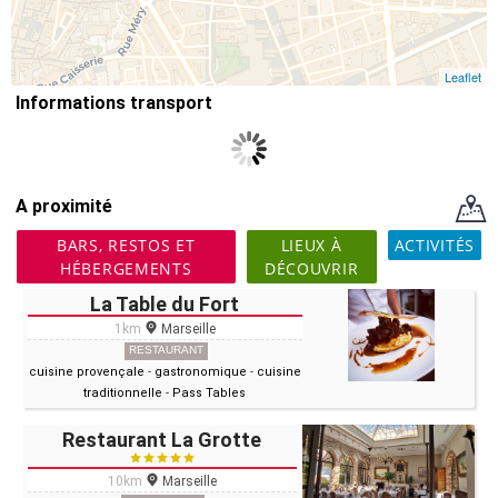
Leaflet
Informations transport
A proximité
BARS, RESTOS ET
LIEUX À
ACTIVITÉS
HÉBERGEMENTS
DÉCOUVRIR
La Table du Fort
1km
Marseille
RESTAURANT
cuisine provençale
-
gastronomique
-
cuisine
traditionnelle
-
Pass Tables
Restaurant La Grotte
10km
Marseille