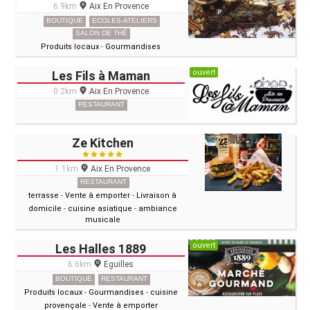
6.9km
Aix En Provence
BOUTIQUE
ECOLES-ATELIERS
SALON DE THÉ
Produits locaux
-
Gourmandises
ouvert
Les Fils à Maman
0.2km
Aix En Provence
RESTAURANT
Ze Kitchen
1.1km
Aix En Provence
RESTAURANT
terrasse
-
Vente à emporter
-
Livraison à
domicile
-
cuisine asiatique
-
ambiance
musicale
ouvert
Les Halles 1889
6.6km
Eguilles
BOUTIQUE
RESTAURANT
Produits locaux
-
Gourmandises
-
cuisine
provençale
-
Vente à emporter