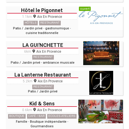
ouvert
Hôtel le Pigonnet
1.1km
Aix En Provence
HÔTELS
RESTAURANT
Patio / Jardin privé
-
gastronomique
-
cuisine traditionnelle
LA GUI'NCHETTE
6km
Aix En Provence
RESTAURANT
Patio / Jardin privé
-
ambiance musicale
La Lanterne Restaurant
5.2km
Aix En Provence
RESTAURANT
Patio / Jardin privé
Kid & Sens
0.6km
Aix En Provence
BOUTIQUE
CAFÉ / BAR
ECOLES-ATELIERS
Famille
-
Boutique indépendante
-
Gourmandises