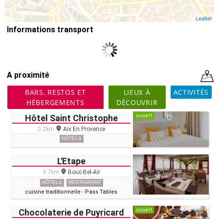
Leaflet
Informations transport
A proximité
BARS, RESTOS ET
LIEUX À
ACTIVITÉS
HÉBERGEMENTS
DÉCOUVRIR
ouvert
Hôtel Saint Christophe
0.2km
Aix En Provence
HÔTELS
L'Etape
9.7km
Bouc-Bel-Air
HÔTELS
RESTAURANT
cuisine traditionnelle
-
Pass Tables
ouvert
Chocolaterie de Puyricard