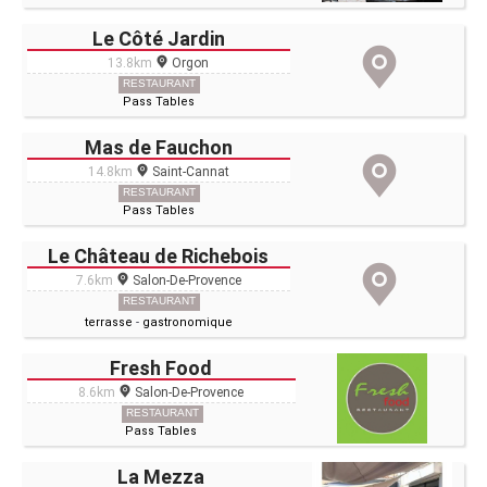
Le Côté Jardin
13.8km
Orgon
RESTAURANT
Pass Tables
Mas de Fauchon
14.8km
Saint-Cannat
RESTAURANT
Pass Tables
Le Château de Richebois
7.6km
Salon-De-Provence
RESTAURANT
terrasse
-
gastronomique
Fresh Food
8.6km
Salon-De-Provence
RESTAURANT
Pass Tables
La Mezza