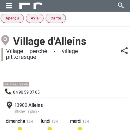
Aperçu
Avis
Carte
Village d'Alleins
Village perché - village
pittoresque
ESPACE PUBLIC
04 90 59 37 05
13980
Alleins
afficher le plan
dimanche
lundi
mardi
12H
15H
15H