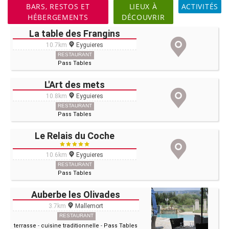
BARS, RESTOS ET
LIEUX À
ACTIVITÉS
HÉBERGEMENTS
DÉCOUVRIR
La table des Frangins
10.7km
Eyguieres
RESTAURANT
Pass Tables
L'Art des mets
10.8km
Eyguieres
RESTAURANT
Pass Tables
Le Relais du Coche
10.6km
Eyguieres
RESTAURANT
Pass Tables
Auberbe les Olivades
3.7km
Mallemort
RESTAURANT
terrasse
-
cuisine traditionnelle
-
Pass Tables