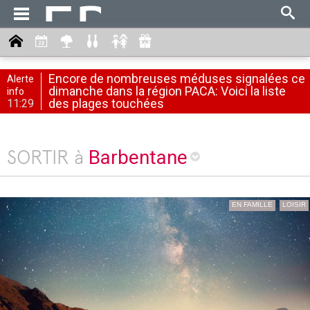
Encore de nombreuses méduses signalées ce
Alerte
dimanche dans la région PACA: Voici la liste
info
des plages touchées
11:29
Barbentane
SORTIR à
EN FAMILLE
LOISIR