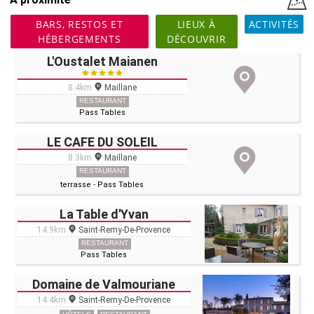
BARS, RESTOS ET
LIEUX À
ACTIVITÉS
HÉBERGEMENTS
DÉCOUVRIR
L'Oustalet Maianen
8.4km
Maillane
RESTAURANT
Pass Tables
LE CAFE DU SOLEIL
8.3km
Maillane
RESTAURANT
terrasse
-
Pass Tables
La Table d'Yvan
14.9km
Saint-Remy-De-Provence
RESTAURANT
Pass Tables
Domaine de Valmouriane
14.4km
Saint-Remy-De-Provence