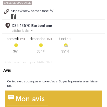
SALLE DE SPECTACLE
https://www.barbentane.fr/
D35 13570
Barbentane
afficher le plan
samedi
dimanche
lundi
12H
15H
15H
36°
35°
35°
dernière mise à jour: 14/07/2021
Avis
Ce lieu ne dispose pas encore d'avis. Soyez le premier à en laisser
un.
Mon avis