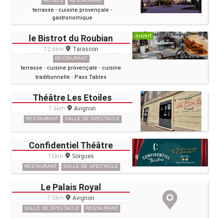
HÔTELS
RESTAURANT
terrasse
-
cuisine provençale
-
gastronomique
ouvert
le Bistrot du Roubian
12.6km
Tarascon
RESTAURANT
terrasse
-
cuisine provençale
-
cuisine
traditionnelle
-
Pass Tables
Théâtre Les Etoiles
7.6km
Avignon
RESTAURANT
SALLE DE SPECTACLE
Confidentiel Théâtre
15km
Sorgues
RESTAURANT
SALLE DE SPECTACLE
Le Palais Royal
7.5km
Avignon
SALLE DE SPECTACLE
RESTAURANT