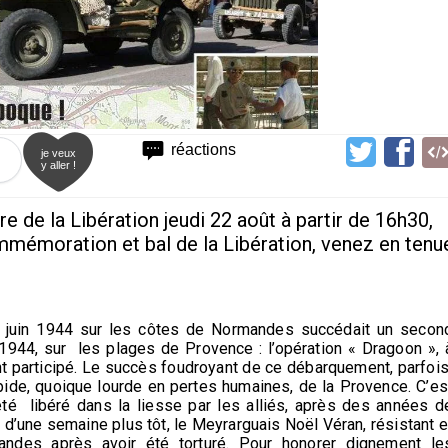
réactions
je veux
y aller !
 de la Libération jeudi 22 août à partir de 16h30,
ommémoration et bal de la Libération, venez en tenu
6 juin 1944 sur les côtes de Normandes succédait un secon
1944, sur les plages de Provence : l’opération « Dragoon », 
t participé. Le succès foudroyant de ce débarquement, parfoi
apide, quoique lourde en pertes humaines, de la Provence. C’es
 été libéré dans la liesse par les alliés, après des années d
 d’une semaine plus tôt, le Meyrarguais Noël Véran, résistant e
mandes après avoir été torturé. Pour honorer dignement le