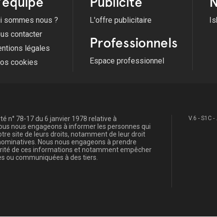
'équipe
Publicité
N
i sommes nous ?
L'offre publicitaire
Is
us contacter
Professionnels
ntions légales
Espace professionnel
fos cookies
é n° 78-17 du 6 janvier 1978 relative à
V.6 - S1C -
, nous nous engageons à informer les personnes qui
re site de leurs droits, notamment de leur droit
s nominatives. Nous nous engageons à prendre
curité de ces informations et notamment empêcher
s ou communiquées à des tiers.