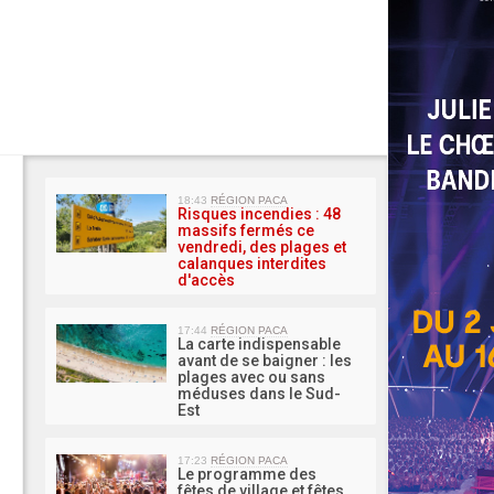
MA 
18:43
RÉGION PACA
Risques incendies : 48
massifs fermés ce
vendredi, des plages et
calanques interdites
d'accès
17:44
RÉGION PACA
La carte indispensable
avant de se baigner : les
plages avec ou sans
méduses dans le Sud-
Est
17:23
RÉGION PACA
Le programme des
fêtes de village et fêtes