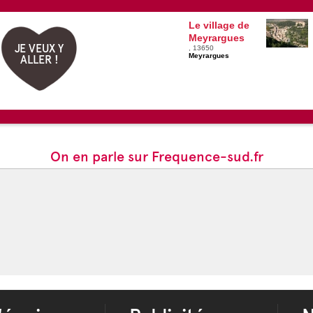
Le village de
Meyrargues
JE VEUX Y
, 13650
Meyrargues
ALLER !
On en parle sur Frequence-sud.fr