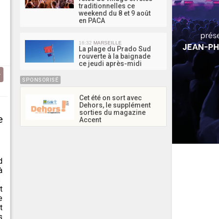
traditionnelles ce
weekend du 8 et 9 août
en PACA
16:32
MARSEILLE
La plage du Prado Sud
rouverte à la baignade
ce jeudi après-midi
SPONSORISÉ
Cet été on sort avec
Dehors, le supplément
sorties du magazine
e
Accent
d
à
s
t
e
t
s