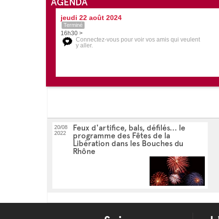
AGENDA
jeudi 22 août 2024
Terminé
16h30 >
Connectez-vous pour voir vos amis qui veulent
y aller.
Feux d'artifice, bals, défilés... le
20/08
2022
programme des Fêtes de la
Libération dans les Bouches du
Rhône