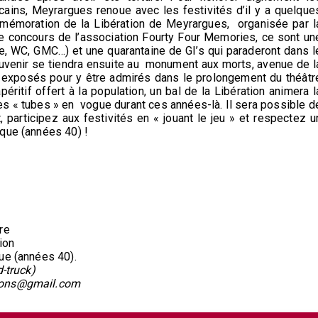
cains, Meyrargues renoue avec les festivités d’il y a quelque
mmémoration de la Libération de Meyrargues, organisée par l
e concours de l’association Fourty Four Memories, ce sont un
, WC, GMC…) et une quarantaine de GI’s qui paraderont dans l
ouvenir se tiendra ensuite au monument aux morts, avenue de l
t exposés pour y être admirés dans le prolongement du théâtr
éritif offert à la population, un bal de la Libération animera l
les « tubes » en vogue durant ces années-là. Il sera possible d
, participez aux festivités en « jouant le jeu » et respectez u
que (années 40) !
re
tion
ue (années 40).
d-truck)
tions@gmail.com