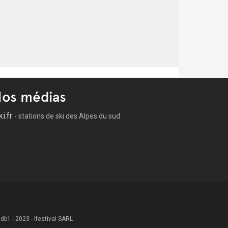
os médias
ki.fr
- stations de ski des Alpes du sud
 .db1 - 2023 - Ifestival SARL