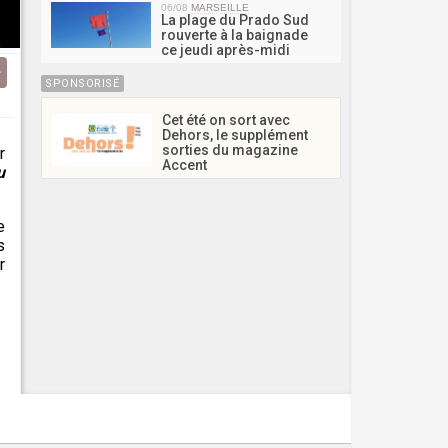
06/08
MARSEILLE
La plage du Prado Sud
rouverte à la baignade
ce jeudi après-midi
SPONSORISÉ
Cet été on sort avec
Dehors, le supplément
sorties du magazine
r
Accent
u
e
s
r