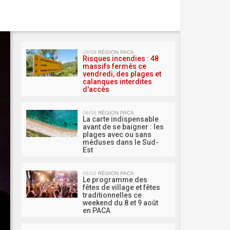
MA 
06/08
RÉGION PACA
Risques incendies : 48
massifs fermés ce
vendredi, des plages et
calanques interdites
d'accès
06/08
RÉGION PACA
La carte indispensable
avant de se baigner : les
plages avec ou sans
méduses dans le Sud-
Est
06/08
RÉGION PACA
Le programme des
fêtes de village et fêtes
traditionnelles ce
weekend du 8 et 9 août
en PACA