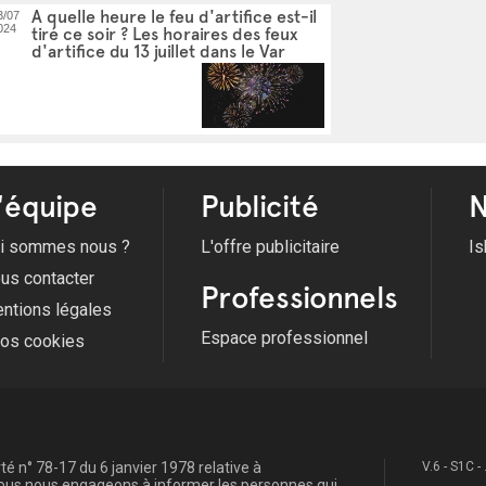
A quelle heure le feu d'artifice est-il
3/07
024
tiré ce soir ? Les horaires des feux
d'artifice du 13 juillet dans le Var
'équipe
Publicité
N
i sommes nous ?
L'offre publicitaire
Is
us contacter
Professionnels
ntions légales
Espace professionnel
fos cookies
é n° 78-17 du 6 janvier 1978 relative à
V.6 - S1C -
, nous nous engageons à informer les personnes qui