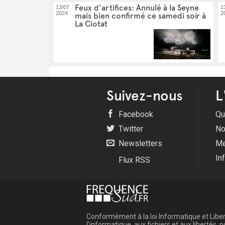
Feux d'artifices: Annulé à la Seyne
13/07
1
2024
2
mais bien confirmé ce samedi soir à
La Ciotat
Suivez-nous
L
Facebook
Qu
Twitter
No
Newsletters
Me
In
Flux RSS
Conformément à la loi Informatique et Libert
l'informatique, aux fichiers et aux libertés