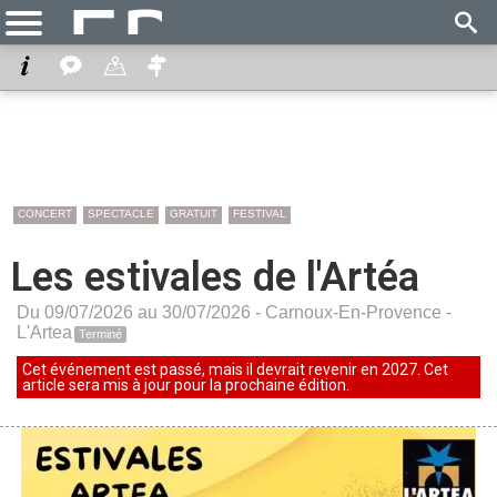
CONCERT
SPECTACLE
GRATUIT
FESTIVAL
Les estivales de l'Artéa
Du 09/07/2026 au 30/07/2026 -
Carnoux-En-Provence
-
L'Artea
Terminé
Cet événement est passé, mais il devrait revenir en 2027. Cet
article sera mis à jour pour la prochaine édition.