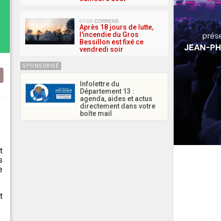
07/08
CORRENS
Après 18 jours de lutte,
l'incendie du Gros
Bessillon est fixé ce
vendredi soir
SPONSORISÉ
Infolettre du
Département 13 :
agenda, aides et actus
directement dans votre
boîte mail
t
s
e
t