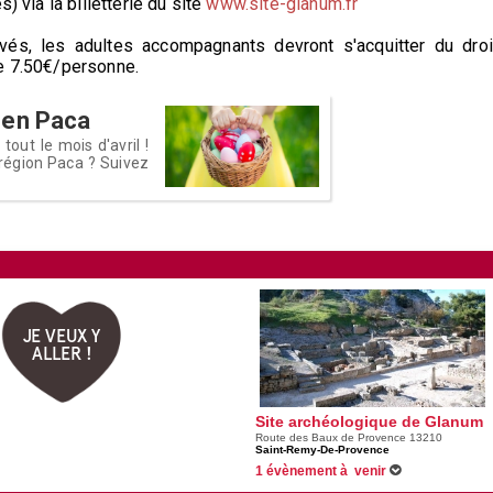
) via la billetterie du site
www.site-glanum.fr
rvés, les adultes accompagnants devront s'acquitter du droi
 de 7.50€/personne.
 en Paca
out le mois d'avril !
région Paca ? Suivez
JE VEUX Y
ALLER !
Site archéologique de Glanum
Route des Baux de Provence 13210
Saint-Remy-De-Provence
1 évènement à venir