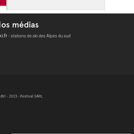
 BD - Saint-Rémy de Provence
os médias
ki.fr
- stations de ski des Alpes du sud
 .db1 - 2023 - Ifestival SARL