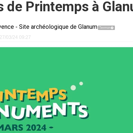
s de Printemps à Gla
vence
-
Site archéologique de Glanum
Termin�
e 27/03/24 09:27