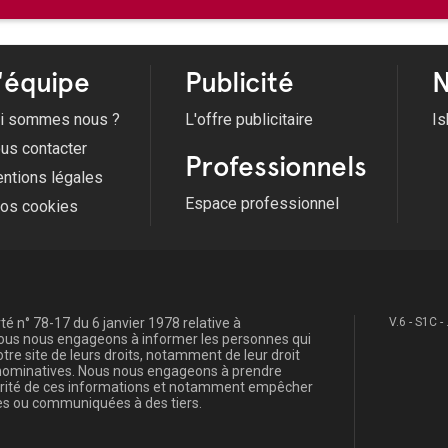
Du 09/08/2026 au 10/08/2026 -
Forum de la
'équipe
Publicité
N
i sommes nous ?
L'offre publicitaire
Is
us contacter
Professionnels
ntions légales
Espace professionnel
fos cookies
é n° 78-17 du 6 janvier 1978 relative à
V.6 - S1C -
, nous nous engageons à informer les personnes qui
re site de leurs droits, notamment de leur droit
s nominatives. Nous nous engageons à prendre
curité de ces informations et notamment empêcher
s ou communiquées à des tiers.