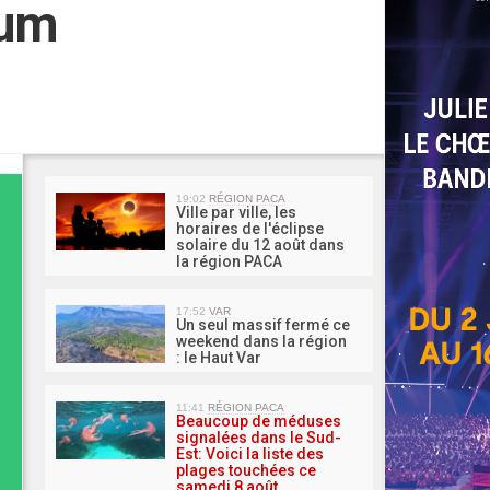
num
MA 
19:02
RÉGION PACA
Ville par ville, les
horaires de l'éclipse
solaire du 12 août dans
la région PACA
17:52
VAR
Un seul massif fermé ce
weekend dans la région
: le Haut Var
11:41
RÉGION PACA
Beaucoup de méduses
signalées dans le Sud-
Est: Voici la liste des
plages touchées ce
samedi 8 août