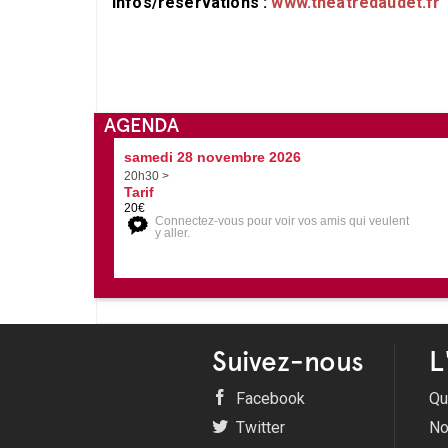
Infos/réservations :
www.theatredaudet.fr
AGENDA
samedi 28 novembre 2026
20h30 >
Tarif
20€
Connectez-vous pour voir vos amis qui veulent
y aller.
Suivez-nous
L
Facebook
Qu
Twitter
No