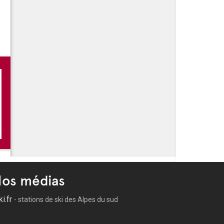
os médias
ki.fr
- stations de ski des Alpes du sud