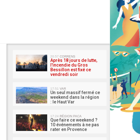
MA 
20:57
CORRENS
Après 18 jours de lutte,
l'incendie du Gros
Bessillon est fixé ce
vendredi soir
17:51
VAR
Un seul massif fermé ce
weekend dans la région
: le Haut Var
17:24
RÉGION PACA
Que faire ce weekend ?
10 événements à ne pas
rater en Provence