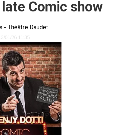
e late Comic show
s
-
Théâtre Daudet
 13/01/26 11:35