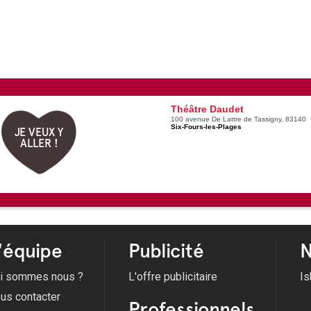
Théâtre Daudet
100 avenue De Lattre de Tassigny, 83140
Six-Fours-les-Plages
JE VEUX Y
ALLER !
'équipe
Publicité
N
i sommes nous ?
L'offre publicitaire
Is
us contacter
Professionnels