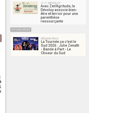
16:42
DEVOLUY
Avec Zen'Agritude, le
Dévoluy associe bien-
être et terroir pour une
parenthèse
ressourçante
SPONSORISÉ
RÉGION PACA
La Tournée ça c'est le
Sud 2026 : Julie Zenatti
- Bande à Part - Le
Choeur du Sud
.
à
,
s