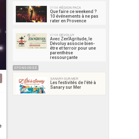
07/08
RÉGION PACA
Que faire ce weekend ?
10 événements à ne pas
rater en Provence
07/08
DEVOLUY
Avec Zen'Agritude, le
Dévoluy associe bien-
être et terroir pour une
parenthèse
ressourçante
SPONSORISÉ
SANARY-SUR-MER
Les festivités de l'été à
Sanary sur Mer
e