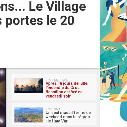
s... Le Village
 portes le 20
MA 
07/08
CORRENS
Après 18 jours de lutte,
l'incendie du Gros
Bessillon est fixé ce
vendredi soir
07/08
VAR
Un seul massif fermé ce
weekend dans la région
: le Haut Var