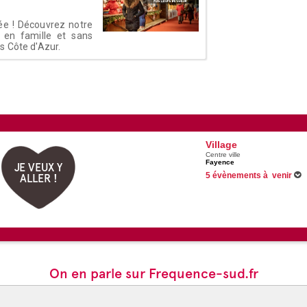
ée ! Découvrez notre
 en famille et sans
s Côte d'Azur.
Village
Centre ville
Fayence
JE VEUX Y
5 évènements à venir
ALLER !
Du 21/06/2026 au 31/08/2026
Du 09/07/2026 au 27/08/2026
Du 19/07/2026 au 16/08/2026
14/08/2026 -
Planet Pop - Tri
Voir tous les évènements
On en parle sur Frequence-sud.fr