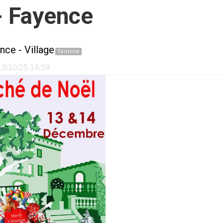
- Fayence
ence
-
Village
Terminé
 13/10/25 14:59