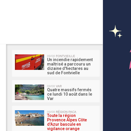
MA 
09/08
FONTVIEILLE
Un incendie rapidement
maîtrisé a parcouru un
dizaine d'hectares au
sud de Fontvielle
09/08
VAR
Quatre massifs fermés
ce lundi 10 août dans le
Var
09/08
RÉGION PACA
Toute la région
Provence Alpes Côte
d'Azur bascule en
vigilance orange