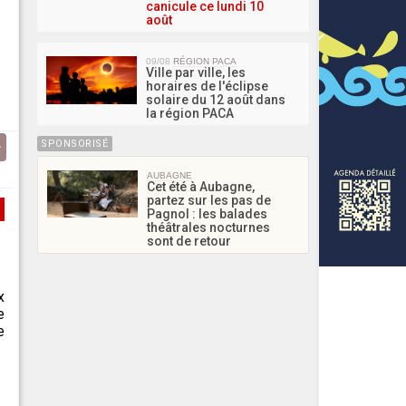
canicule ce lundi 10
août
09/08
RÉGION PACA
Ville par ville, les
horaires de l'éclipse
solaire du 12 août dans
la région PACA
SPONSORISÉ
AUBAGNE
Cet été à Aubagne,
partez sur les pas de
Pagnol : les balades
théâtrales nocturnes
sont de retour
x
e
e