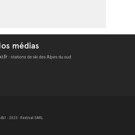
os médias
ki.fr
- stations de ski des Alpes du sud
 .db1 - 2023 - Ifestival SARL