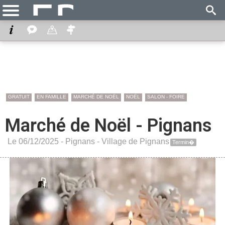
GRATUIT
EN FAMILLE
MARCHÉ DE NOËL
NOËL
SALON - FOIRE
Marché de Noël - Pignans
Le 06/12/2025 -
Pignans
-
Village de Pignans
Termin�