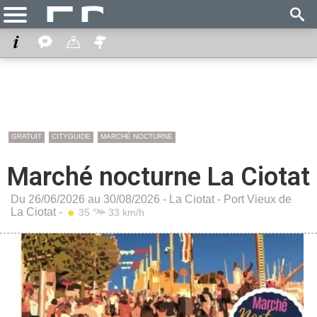
GRATUIT
CITYGUIDE
MARCHÉ NOCTURNE
Marché nocturne La Ciotat
Du 26/06/2026 au 30/08/2026 -
La Ciotat
-
Port Vieux de
La Ciotat
-
35 °
33 km/h