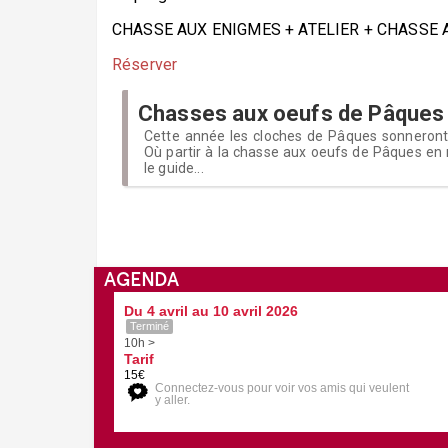
CHASSE AUX ENIGMES + ATELIER + CHASSE AUX
Réserver
Chasses aux oeufs de Pâques
Cette année les cloches de Pâques sonneront t
Où partir à la chasse aux oeufs de Pâques en 
le guide...
AGENDA
Du 4 avril au 10 avril 2026
Terminé
10h >
Tarif
15€
Connectez-vous pour voir vos amis qui veulent
y aller.