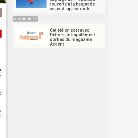
rouverte à la baignade
ce jeudi après-midi
SPONSORISÉ
Cet été on sort avec
Dehors, le supplément
sorties du magazine
Accent
2
e
c
e
s