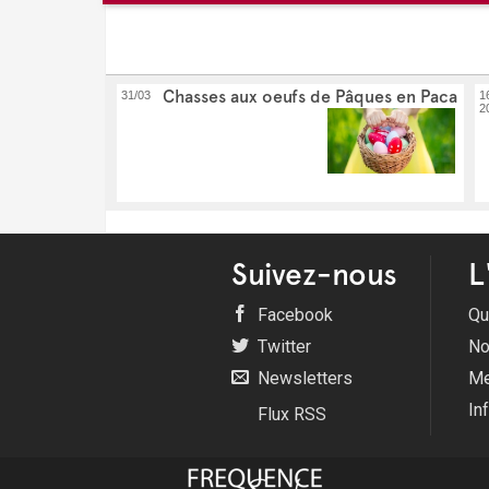
Chasses aux oeufs de Pâques en Paca
31/03
1
2
Suivez-nous
L
Facebook
Qu
Twitter
No
Newsletters
Me
In
Flux RSS