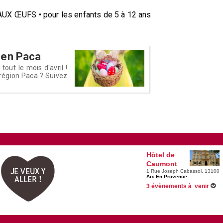
 ŒUFS • pour les enfants de 5 à 12 ans
 en Paca
out le mois d'avril !
région Paca ? Suivez
Hôtel de
Caumont
JE VEUX Y
1 Rue Joseph Cabassol, 13100
Aix En Provence
ALLER !
3 évènements à venir
Du 24/04/2026 au 04/10/2026 
Du 17/06/2026 au 12/09/2026 
Du 05/11/2026 au 21/03/2027 