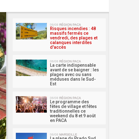
MA 
06/08
RÉGION PACA
Risques incendies : 48
massifs fermés ce
vendredi, des plages et
calanques interdites
d'accès
06/08
RÉGION PACA
La carte indispensable
avant de se baigner : les
plages avec ou sans
méduses dans le Sud-
Est
06/08
RÉGION PACA
Le programme des
fêtes de village et fêtes
traditionnelles ce
weekend du 8 et 9 août
en PACA
06/08
MARSEILLE
La plage du Prado Sud