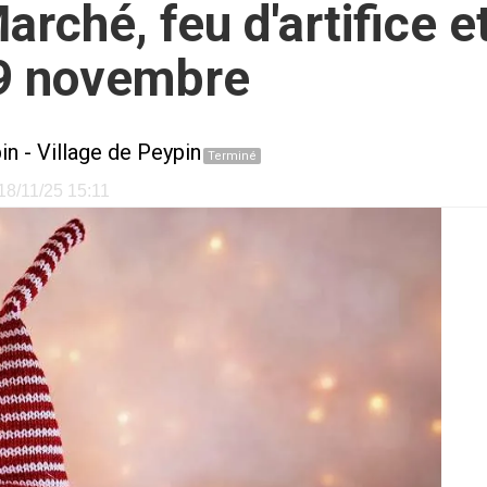
arché, feu d'artifice 
29 novembre
in
-
Village de Peypin
Terminé
 18/11/25 15:11