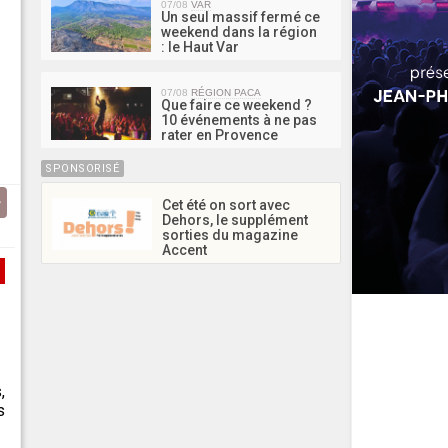
07/08
VAR
Un seul massif fermé ce
weekend dans la région
: le Haut Var
07/08
RÉGION PACA
Que faire ce weekend ?
10 événements à ne pas
rater en Provence
SPONSORISÉ
Cet été on sort avec
Dehors, le supplément
sorties du magazine
Accent
,
s