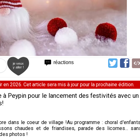
réactions
je veux
y aller !
 en 2026. Cet article sera mis à jour pour la prochaine édition.
 à Peypin pour le lancement des festivités avec un
s!
mbre dans le coeur de village !Au programme : choral d'enfants
issons chaudes et de friandises, parade des licornes... san
 des photos !