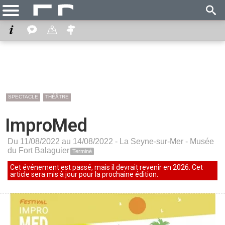
SPECTACLE
THÉÂTRE
ImproMed
Du 11/08/2022 au 14/08/2022 -
La Seyne-sur-Mer
-
Musée
du Fort Balaguier
Terminé
Cet événement est passé, mais il devrait revenir en 2026. Cet
article sera mis à jour pour la prochaine édition.