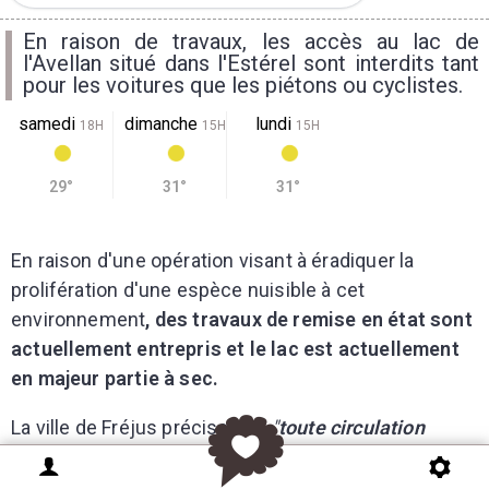
En raison de travaux, les accès au lac de
l'Avellan situé dans l'Estérel sont interdits tant
pour les voitures que les piétons ou cyclistes.
samedi
dimanche
lundi
18H
15H
15H
29°
31°
31°
En raison d'une opération visant à éradiquer la
prolifération d'une espèce nuisible à cet
environnement
, des travaux de remise en état sont
actuellement entrepris et le lac est actuellement
en majeur partie à sec.
La ville de Fréjus précise que
"
toute circulation
(véhicule, piétons, vélo...) est désormais interdite
sur la piste du lac de l'Avellan et ce jusqu'à remise