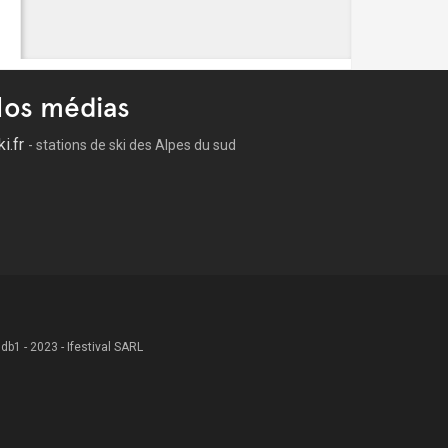
os médias
ki.fr
- stations de ski des Alpes du sud
 .db1 - 2023 - Ifestival SARL