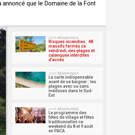
e a annoncé que le Domaine de la Font
MA 
06/08
RÉGION PACA
Risques incendies : 48
massifs fermés ce
vendredi, des plages et
calanques interdites
d'accès
06/08
RÉGION PACA
La carte indispensable
avant de se baigner : les
plages avec ou sans
méduses dans le Sud-
Est
06/08
RÉGION PACA
Le programme des
fêtes de village et fêtes
traditionnelles ce
weekend du 8 et 9 août
en PACA