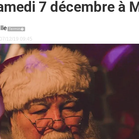
samedi 7 décembre à M
lle
Termin�
e 07/12/19 09:45