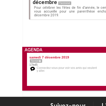
décembre
Terminé
Pour célébrer les fêtes de fin d'année, le cent
vous accueille pour une parenthèse enc
décembre 2019.
AGENDA
samedi 7 décembre 2019
Termin�
17h45
Connectez-vous pour voir vos amis qui veulent
y aller.
Suivez-nous
L