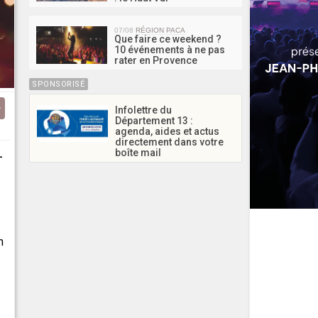
07/08
RÉGION PACA
Que faire ce weekend ?
10 événements à ne pas
rater en Provence
SPONSORISÉ
Infolettre du
Département 13 :
agenda, aides et actus
directement dans votre
boîte mail
-
n