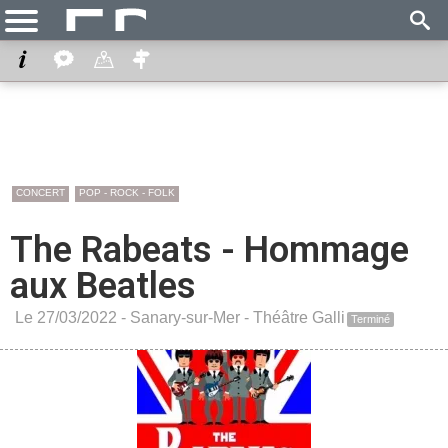
CONCERT
POP - ROCK - FOLK
The Rabeats - Hommage
aux Beatles
Le 27/03/2022 -
Sanary-sur-Mer
-
Théâtre Galli
Terminé