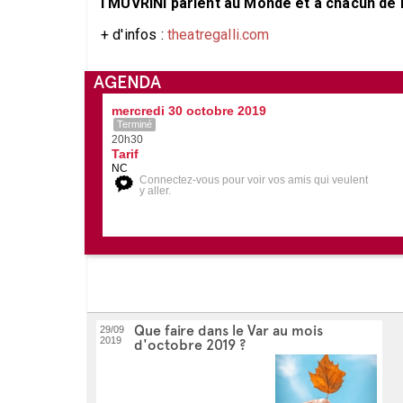
I MUVRINI parlent au Monde et à chacun de n
+ d'infos :
theatregalli.com
AGENDA
mercredi 30 octobre 2019
Terminé
20h30
Tarif
NC
Connectez-vous pour voir vos amis qui veulent
y aller.
Que faire dans le Var au mois
29/09
2019
d'octobre 2019 ?