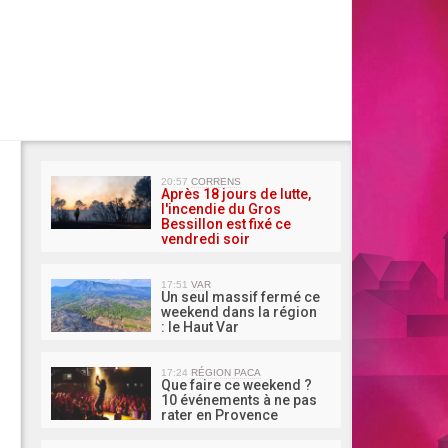
MA 
20:57
CORRENS
Après 18 jours de lutte,
l'incendie du Gros
Bessillon est fixé ce
vendredi soir
17:51
VAR
Un seul massif fermé ce
weekend dans la région
: le Haut Var
17:24
RÉGION PACA
Que faire ce weekend ?
10 événements à ne pas
rater en Provence