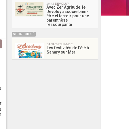
16:42
DEVOLUY
Avec Zen'Agritude, le
Dévoluy associe bien-
être et terroir pour une
parenthèse
ressourçante
SPONSORISÉ
SANARY-SUR-MER
Les festivités de l'été à
Sanary sur Mer
e
t
e
e