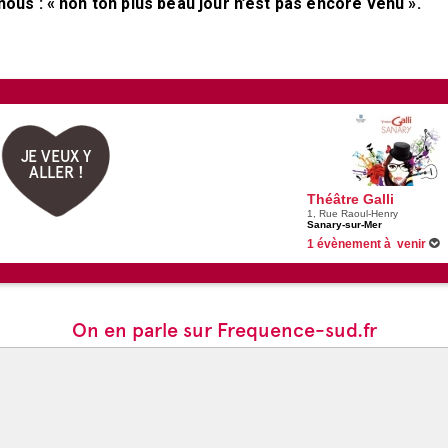
ous : « non ton plus beau jour n’est pas encore venu ».
JE VEUX Y
ALLER !
Théâtre Galli
1, Rue Raoul-Henry
Sanary-sur-Mer
1 évènement à venir
05/11/2026 -
Jeanne Cherhal
On en parle sur Frequence-sud.fr