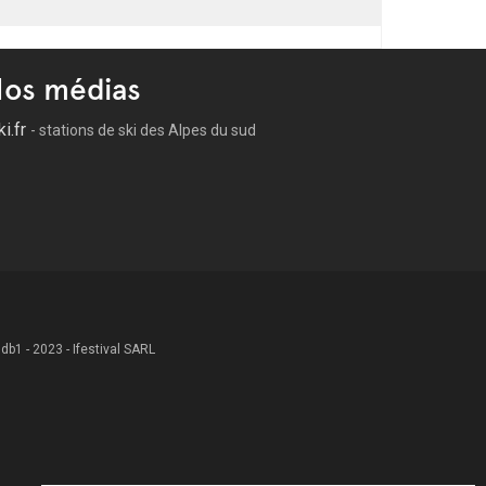
os médias
ki.fr
- stations de ski des Alpes du sud
 .db1 - 2023 - Ifestival SARL