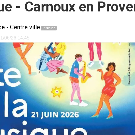
ue - Carnoux en Prov
ce
-
Centre ville
Terminé
 11/06/26 14:45