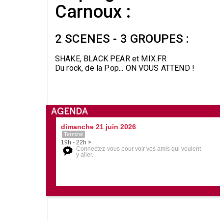
Carnoux :
2 SCENES - 3 GROUPES :
SHAKE, BLACK PEAR et MIX.FR
Du rock, de la Pop... ON VOUS ATTEND !
AGENDA
dimanche 21 juin 2026
Terminé
19h - 22h >
Connectez-vous pour voir vos amis qui veulent
y aller.