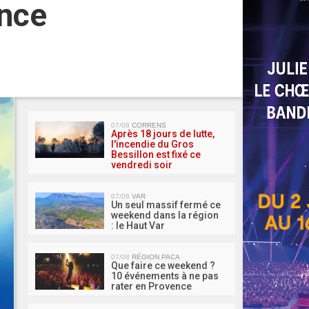
ence
MA 
07/08
CORRENS
Après 18 jours de lutte,
l'incendie du Gros
Bessillon est fixé ce
vendredi soir
07/08
VAR
Un seul massif fermé ce
weekend dans la région
: le Haut Var
07/08
RÉGION PACA
Que faire ce weekend ?
10 événements à ne pas
rater en Provence