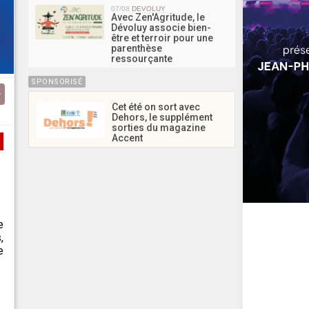
07/08
DEVOLUY
Avec Zen'Agritude, le
Dévoluy associe bien-
être et terroir pour une
parenthèse
ressourçante
SPONSORISÉ
Cet été on sort avec
Dehors, le supplément
sorties du magazine
Accent
e
,
e