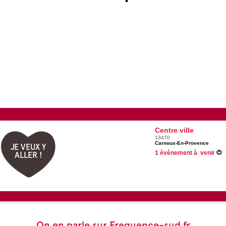
Centre ville
13470
Carnoux-En-Provence
JE VEUX Y
1 évènement à venir
ALLER !
Du 30/06/2026 au 31/08/202
On en parle sur Frequence-sud.fr