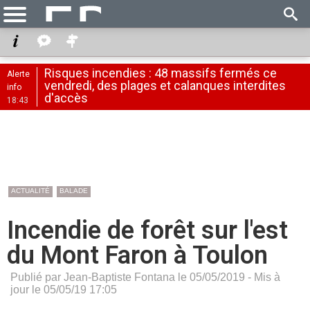
Risques incendies : 48 massifs fermés ce
Alerte
vendredi, des plages et calanques interdites
info
d'accès
18:43
ACTUALITÉ
BALADE
Incendie de forêt sur l'est
du Mont Faron à Toulon
Publié par Jean-Baptiste Fontana le 05/05/2019 - Mis à
jour le 05/05/19 17:05