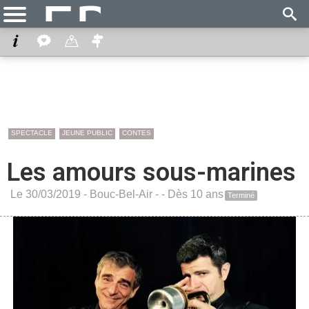
SPECTACLE
JEUNE PUBLIC
CONTES
Les amours sous-marines
Le 30/03/2019 -
Bouc-Bel-Air
-
- Dès 10 ans
Terminé