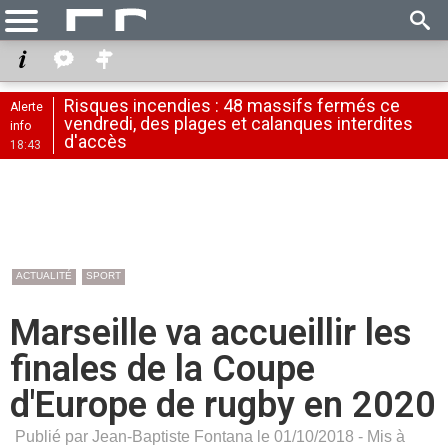
Risques incendies : 48 massifs fermés ce
Alerte
vendredi, des plages et calanques interdites
info
d'accès
18:43
ACTUALITÉ
SPORT
Marseille va accueillir les
finales de la Coupe
d'Europe de rugby en 2020
Publié par Jean-Baptiste Fontana le 01/10/2018 - Mis à