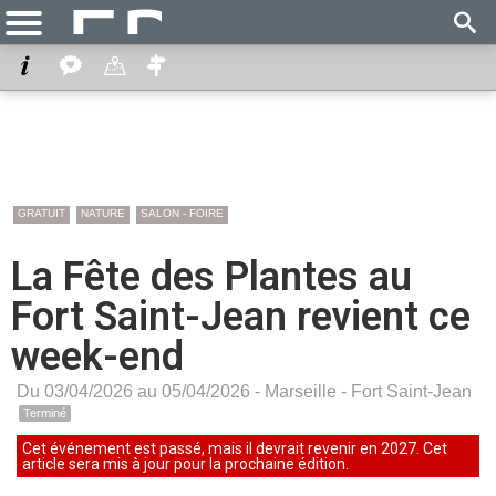
GRATUIT
NATURE
SALON - FOIRE
La Fête des Plantes au
Fort Saint-Jean revient ce
week-end
Du 03/04/2026 au 05/04/2026 -
Marseille
-
Fort Saint-Jean
Terminé
Cet événement est passé, mais il devrait revenir en 2027. Cet
article sera mis à jour pour la prochaine édition.