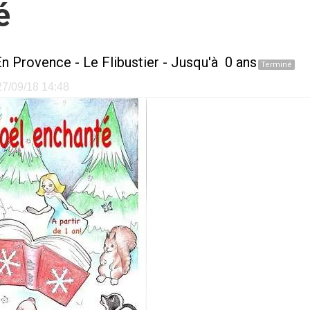
é
En Provence
-
Le Flibustier
- Jusqu'à 0 ans
Terminé
 27/09/18 14:48