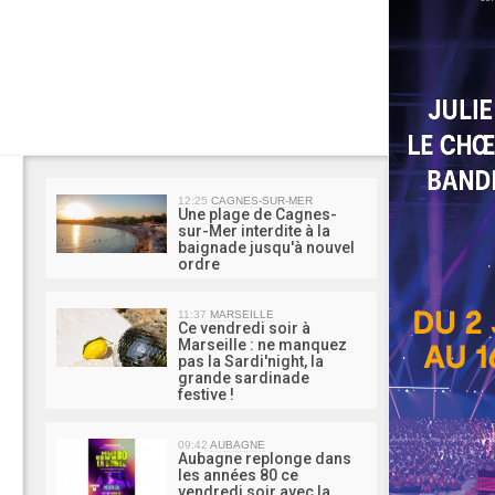
MA 
12:25
CAGNES-SUR-MER
Une plage de Cagnes-
sur-Mer interdite à la
baignade jusqu'à nouvel
ordre
11:37
MARSEILLE
Ce vendredi soir à
Marseille : ne manquez
pas la Sardi'night, la
grande sardinade
festive !
09:42
AUBAGNE
Aubagne replonge dans
les années 80 ce
vendredi soir avec la