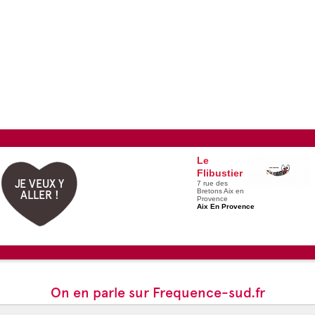
Le
Flibustier
JE VEUX Y
7 rue des
Bretons Aix en
ALLER !
Provence
Aix En Provence
On en parle sur Frequence-sud.fr