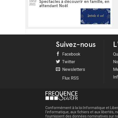
Spectacles à découvrir en famille, en
13/12
2021
attendant Noël
Suivez-nous
L
Facebook
Qu
Twitter
No
Newsletters
Me
In
Flux RSS
Conformément à la loi Informatique et Libert
l'informatique, aux fichiers et aux libertés
fournissent des données nominatives sur not