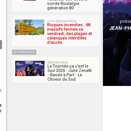
soirée Nostalgie
génération 80
06/08
RÉGION PACA
Risques incendies : 48
massifs fermés ce
vendredi, des plages et
calanques interdites
d'accès
SPONSORISÉ
RÉGION PACA
La Tournée ça c'est le
Sud 2026 : Julie Zenatti
- Bande à Part - Le
Choeur du Sud
,
a
s