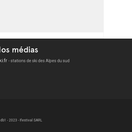
os médias
ki.fr
- stations de ski des Alpes du sud
 .db1 - 2023 - Ifestival SARL