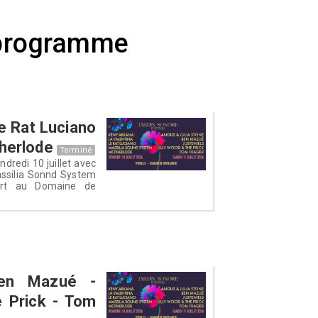
programme
Le Rat Luciano
herlode
Terminé
ndredi 10 juillet avec
assilia Sonnd System
ert au Domaine de
Ben Mazué -
e Prick - Tom