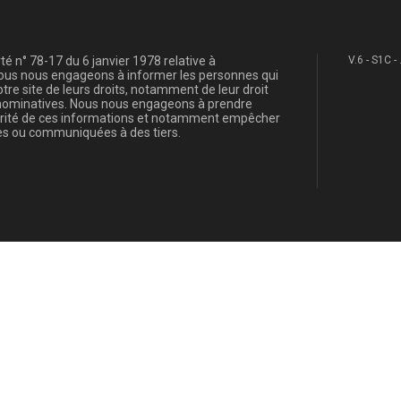
é n° 78-17 du 6 janvier 1978 relative à
V.6 - S1C -
, nous nous engageons à informer les personnes qui
re site de leurs droits, notamment de leur droit
s nominatives. Nous nous engageons à prendre
curité de ces informations et notamment empêcher
s ou communiquées à des tiers.