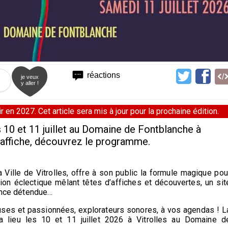
réactions
je veux
y aller !
 en 2027. Cet article sera mis à jour pour la prochaine édition.
s 10 et 11 juillet au Domaine de Fontblanche à
d'affiche, découvrez le programme.
a Ville de Vitrolles, offre à son public la formule magique pou
on éclectique mêlant têtes d’affiches et découvertes, un sit
iance détendue…
ieuses et passionnées, explorateurs sonores, à vos agendas ! L
a lieu les 10 et 11 juillet 2026 à Vitrolles au Domaine d