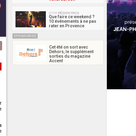
07/08
RÉGION PACA
Que faire ce weekend ?
10 événements à ne pas
rater en Provence
SPONSORISÉ
Cet été on sort avec
Dehors, le supplément
sorties du magazine
Accent
r
e
a
e