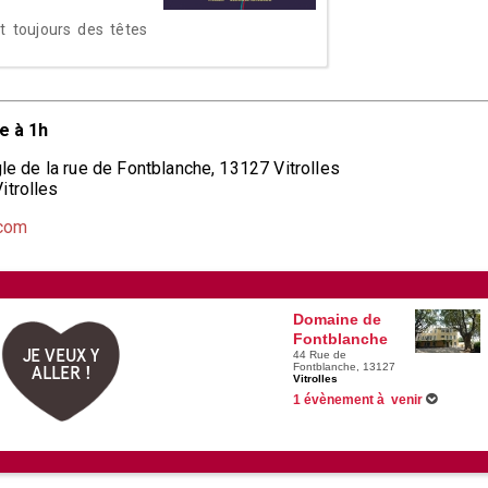
t toujours des têtes
e à 1h
gle de la rue de Fontblanche, 13127 Vitrolles
itrolles
.com
Domaine de
Fontblanche
JE VEUX Y
44 Rue de
Fontblanche, 13127
ALLER !
Vitrolles
1 évènement à venir
Du 03/07/2525 au 06/07/2525 -
Charl