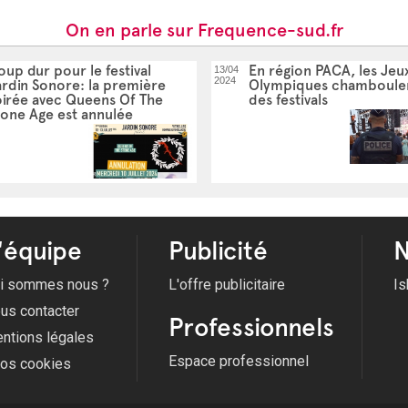
On en parle sur Frequence-sud.fr
up dur pour le festival
En région PACA, les Jeu
13/04
2024
ardin Sonore: la première
Olympiques chamboulen
oirée avec Queens Of The
des festivals
tone Age est annulée
'équipe
Publicité
N
i sommes nous ?
L'offre publicitaire
Is
us contacter
Professionnels
ntions légales
Espace professionnel
fos cookies