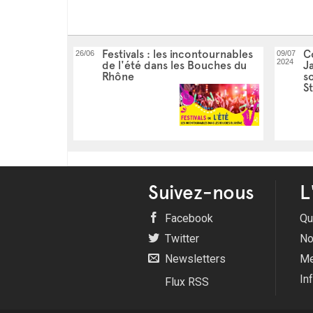
Festivals : les incontournables
Co
26/06
09/07
2024
de l'été dans les Bouches du
J
Rhône
s
S
Suivez-nous
L
Facebook
Qu
Twitter
No
Newsletters
Me
In
Flux RSS