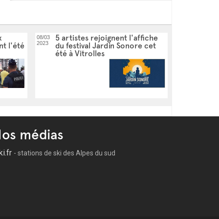
x
5 artistes rejoignent l'affiche
08/03
2023
t l'été
du festival Jardin Sonore cet
été à Vitrolles
os médias
ki.fr
- stations de ski des Alpes du sud