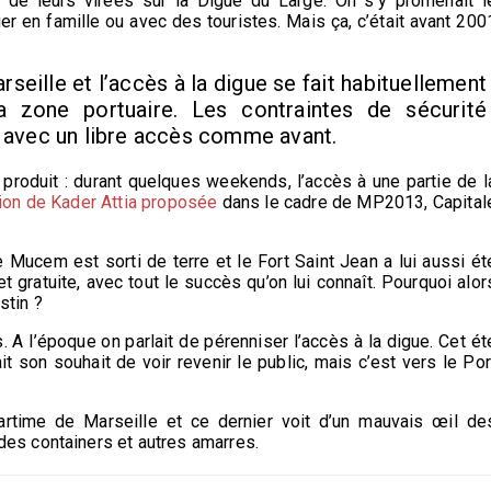
de leurs virées sur la Digue du Large. On s’y promenait l
er en famille ou avec des touristes. Mais ça, c’était avant 200
rseille et l’accès à la digue se fait habituellement
a zone portuaire. Les contraintes de sécurité
s avec un libre accès comme avant.
t produit : durant quelques weekends, l’accès à une partie de l
ion de Kader Attia proposée
dans le cadre de MP2013, Capital
e Mucem est sorti de terre et le Fort Saint Jean a lui aussi ét
 gratuite, avec tout le succès qu’on lui connaît. Pourquoi alor
stin ?
 l’époque on parlait de pérenniser l’accès à la digue. Cet ét
 son souhait de voir revenir le public, mais c’est vers le Por
artime de Marseille et ce dernier voit d’un mauvais œil de
des containers et autres amarres.