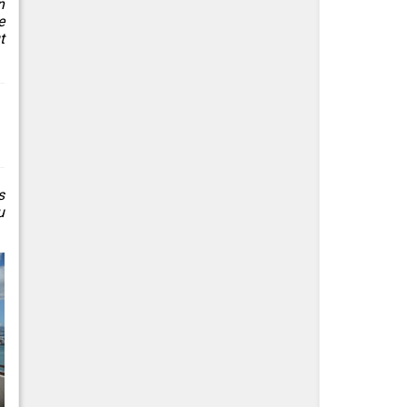
n
e
t
s
u