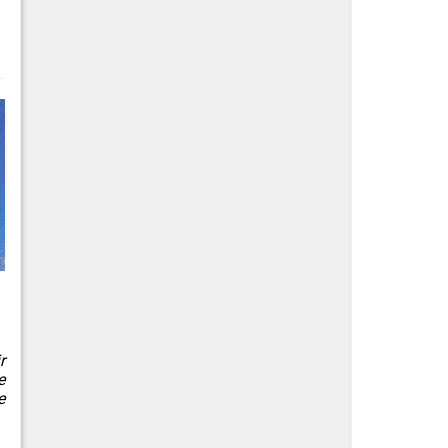
r
e
e