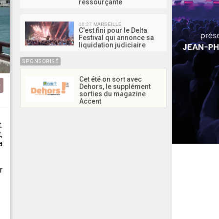
ressourçante
16:27
MARSEILLE
C'est fini pour le Delta
Festival qui annonce sa
liquidation judiciaire
SPONSORISÉ
Cet été on sort avec
Dehors, le supplément
sorties du magazine
Accent
.
,
a
r