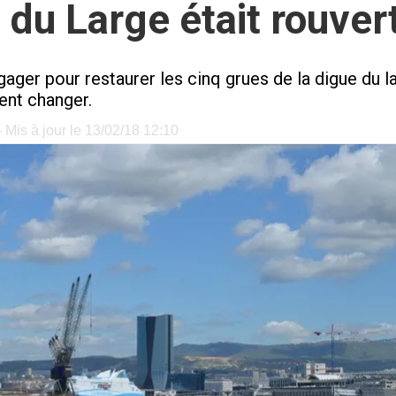
e du Large était rouver
gager pour restaurer les cinq grues de la digue du l
ent changer.
 Mis à jour le 13/02/18 12:10