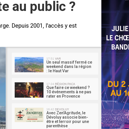
te au public ?
arge. Depuis 2001, l'accès y est
MA 
17:51
VAR
Un seul massif fermé ce
weekend dans la région
: le Haut Var
17:24
RÉGION PACA
Que faire ce weekend ?
10 événements à ne pas
rater en Provence
16:42
DEVOLUY
Avec Zen'Agritude, le
Dévoluy associe bien-
être et terroir pour une
parenthèse