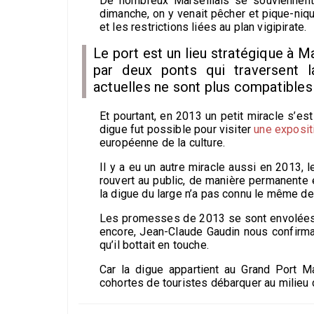
De nombreux Marseillais se souviennent 
dimanche, on y venait pêcher et pique-niqu
et les restrictions liées au plan vigipirate.
Le port est un lieu stratégique à Ma
par deux ponts qui traversent l
actuelles ne sont plus compatible
Et pourtant, en 2013 un petit miracle s’es
digue fut possible pour visiter
une exposit
européenne de la culture.
Il y a eu un autre miracle aussi en 2013, l
rouvert au public, de manière permanente et
la digue du large n’a pas connu le même de
Les promesses de 2013 se sont envolées. A
encore, Jean-Claude Gaudin nous confirmait
qu’il bottait en touche.
Car la digue appartient au Grand Port M
cohortes de touristes débarquer au milieu 