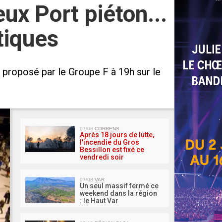
ux Port piéton...
tiques
 proposé par le Groupe F à 19h sur le
MA 
07/08
CORRENS
Après 18 jours de lutte,
l'incendie du Gros
Bessillon est fixé ce
vendredi soir
07/08
VAR
Un seul massif fermé ce
weekend dans la région
: le Haut Var