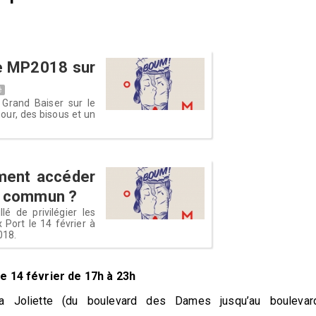
de MP2018 sur
é
 Grand Baiser sur le
our, des bisous et un
ment accéder
en commun ?
é de privilégier les
Port le 14 février à
018.
le 14 février de 17h à 23h
a Joliette (du boulevard des Dames jusqu’au boulevar