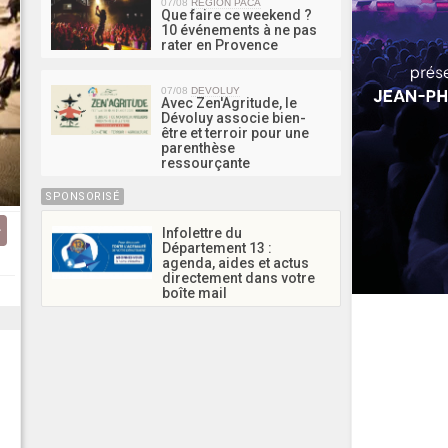
07/08
RÉGION PACA
Que faire ce weekend ?
10 événements à ne pas
rater en Provence
07/08
DEVOLUY
Avec Zen'Agritude, le
Dévoluy associe bien-
être et terroir pour une
parenthèse
ressourçante
SPONSORISÉ
Infolettre du
Département 13 :
agenda, aides et actus
directement dans votre
boîte mail