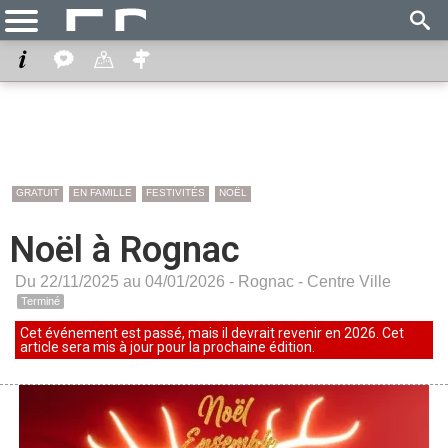
GRATUIT
EN FAMILLE
FESTIVITÉS
NOËL
Noël à Rognac
Du 22/11/2025 au 04/01/2026 -
Rognac
-
Centre Ville
Terminé
Cet événement est passé, mais il devrait revenir en 2026. Cet
article sera mis à jour pour la prochaine édition.