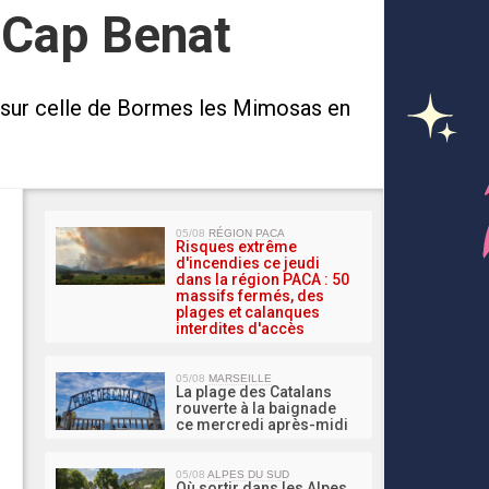
 Cap Benat
é sur celle de Bormes les Mimosas en
MA 
05/08
RÉGION PACA
Risques extrême
d'incendies ce jeudi
dans la région PACA : 50
massifs fermés, des
plages et calanques
interdites d'accès
05/08
MARSEILLE
La plage des Catalans
rouverte à la baignade
ce mercredi après-midi
05/08
ALPES DU SUD
Où sortir dans les Alpes