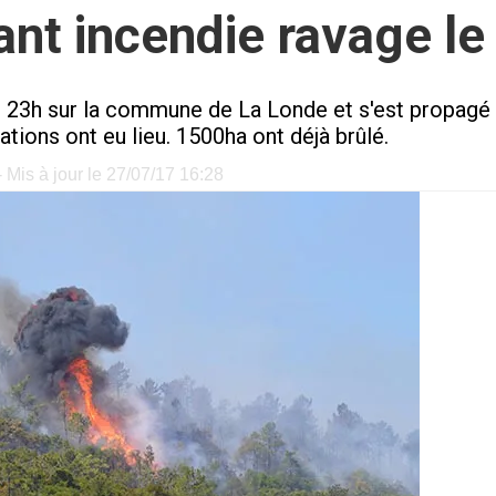
ant incendie ravage le
ers 23h sur la commune de La Londe et s'est propag
tions ont eu lieu. 1500ha ont déjà brûlé.
 Mis à jour le 27/07/17 16:28