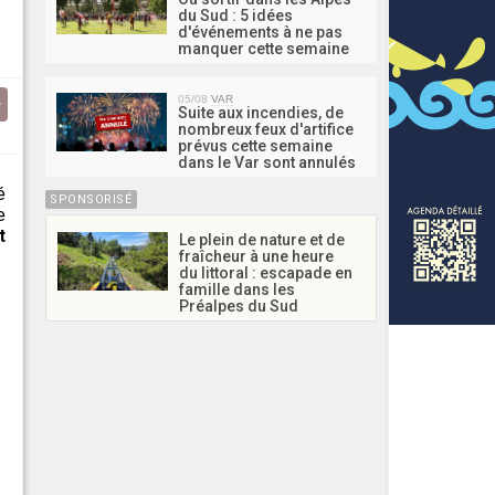
du Sud : 5 idées
d'événements à ne pas
manquer cette semaine
05/08
VAR
Suite aux incendies, de
nombreux feux d'artifice
prévus cette semaine
dans le Var sont annulés
é
SPONSORISÉ
e
t
Le plein de nature et de
fraîcheur à une heure
du littoral : escapade en
famille dans les
Préalpes du Sud