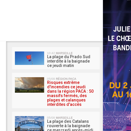
MA 
10:42
MARSEILLE
La plage du Prado Sud
interdite à la baignade
ce jeudi matin
05/08
RÉGION PACA
Risques extrême
d'incendies ce jeudi
dans la région PACA : 50
massifs fermés, des
plages et calanques
interdites d'accès
05/08
MARSEILLE
La plage des Catalans
rouverte à la baignade
ce mercredi après-midi