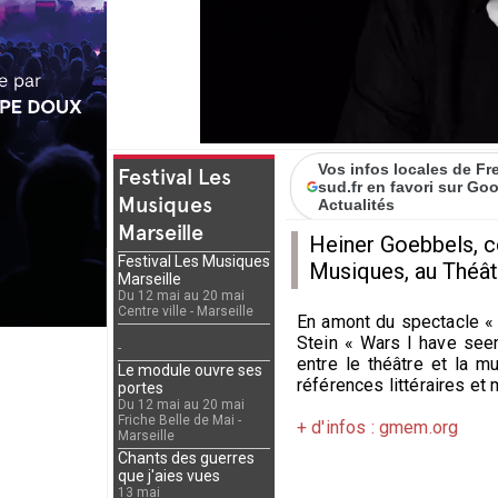
Vos infos locales de F
Festival Les
sud.fr en favori sur Go
Musiques
Actualités
Marseille
Heiner Goebbels, co
Festival Les Musiques
Musiques, au Théâtr
Marseille
Du 12 mai au 20 mai
Centre ville - Marseille
En amont du spectacle « 
Stein « Wars I have seen
-
entre le théâtre et la 
Le module ouvre ses
références littéraires et 
portes
Du 12 mai au 20 mai
Friche Belle de Mai -
+ d'infos : gmem.org
Marseille
Chants des guerres
que j'aies vues
13 mai