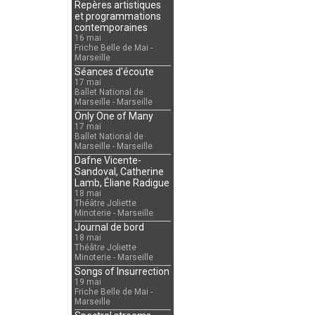
Repères artistiques
et programmations
contemporaines
16 mai
Friche Belle de Mai -
Marseille
Séances d'écoute
17 mai
Ballet National de
Marseille - Marseille
Only One of Many
17 mai
Ballet National de
Marseille - Marseille
Dafne Vicente-
Sandoval, Catherine
Lamb, Éliane Radigue
18 mai
Théâtre Joliette
Minoterie - Marseille
Journal de bord
18 mai
Théâtre Joliette
Minoterie - Marseille
Songs of Insurrection
19 mai
Friche Belle de Mai -
Marseille