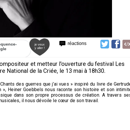
réactions
requence-
je veux
y aller !
ogle
mpositeur et metteur l'ouverture du festival Les
e National de la Criée, le 13 mai à 18h30.
Chants des guerres que j’ai vues » inspiré du livre de Gertrud
 », Heiner Goebbels nous raconte son histoire et son intimit
musique dans son propre processus de création. A travers se
musicales, il nous dévoile le cœur de son travail.