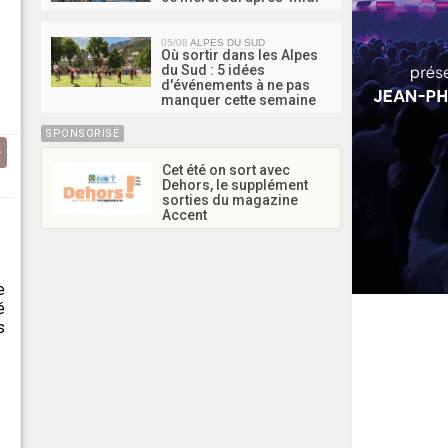
05/08
ALPES DU SUD
Où sortir dans les Alpes
du Sud : 5 idées
d'événements à ne pas
manquer cette semaine
SPONSORISÉ
Cet été on sort avec
Dehors, le supplément
sorties du magazine
Accent
e
é
s