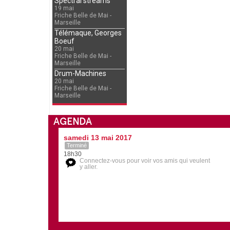
Spectral streams
19 mai
Friche Belle de Mai -
Marseille
Télémaque, Georges
Boeuf
20 mai
Friche Belle de Mai -
Marseille
Drum-Machines
20 mai
Friche Belle de Mai -
Marseille
AGENDA
samedi 13 mai 2017
Terminé
18h30
Connectez-vous pour voir vos amis qui veulent
y aller.