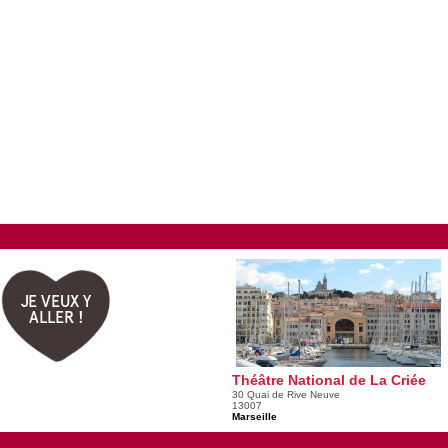
JE VEUX Y
ALLER !
Théâtre National de La Criée
30 Quai de Rive Neuve
13007
Marseille