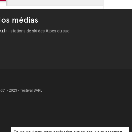
os médias
ki.fr
- stations de ski des Alpes du sud
 .db1 - 2023 - Ifestival SARL