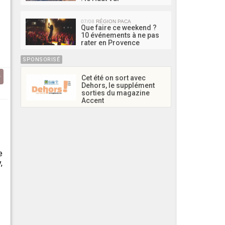
07/08
RÉGION PACA
Que faire ce weekend ?
10 événements à ne pas
rater en Provence
SPONSORISÉ
Cet été on sort avec
Dehors, le supplément
sorties du magazine
Accent
e
,