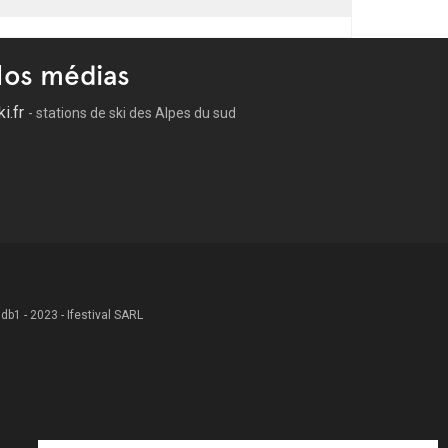
os médias
ki.fr
- stations de ski des Alpes du sud
 .db1 - 2023 - Ifestival SARL