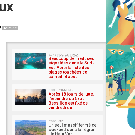
ux
s
Terminé
MA 
11:41
RÉGION PACA
Beaucoup de méduses
signalées dans le Sud-
Est: Voici la liste des
plages touchées ce
samedi 8 août
07/08
CORRENS
Après 18 jours de lutte,
l'incendie du Gros
Bessillon est fixé ce
vendredi soir
07/08
VAR
Un seul massif fermé ce
weekend dans la région
: le Haut Var