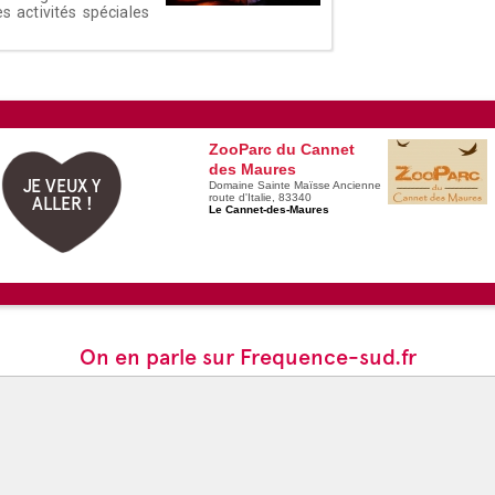
activités spéciales
ZooParc du Cannet
des Maures
JE VEUX Y
Domaine Sainte Maïsse Ancienne
route d'Italie, 83340
ALLER !
Le Cannet-des-Maures
On en parle sur Frequence-sud.fr