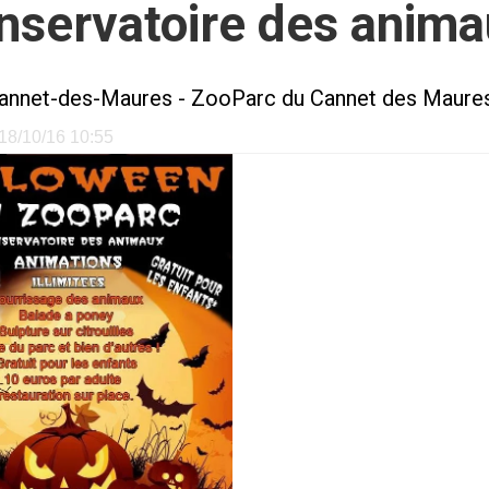
nservatoire des anima
annet-des-Maures
-
ZooParc du Cannet des Maure
e 18/10/16 10:55