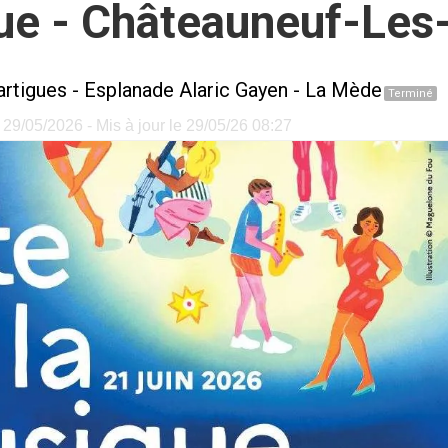
que - Châteauneuf-Les
rtigues
-
Esplanade Alaric Gayen - La Mède
Terminé
 29/05/2026 - Mis à jour le 29/05/26 08:27