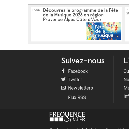
Découvrez le programme de la Fête
15/06
2
2
de la Musique 2026 en région
Provence Alpes Côte d'Azur
Suivez-nous
L
Facebook
Qu
Twitter
No
Newsletters
Me
In
Flux RSS