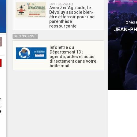
16:42
DEVOLUY
Avec Zen'Agritude, le
Dévoluy associe bien-
être et terroir pour une
parenthèse
ressourçante
SPONSORISÉ
Infolettre du
Département 13 :
agenda, aides et actus
directement dans votre
boîte mail
e
,
e