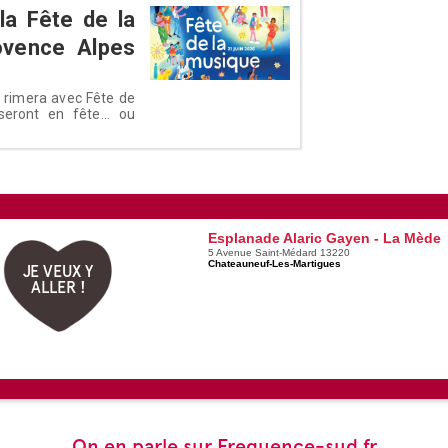
a Fête de la
ovence Alpes
é rimera avec Fête de
eront en fête... ou
Esplanade Alaric Gayen - La Mède
5 Avenue Saint-Médard 13220
Chateauneuf-Les-Martigues
JE VEUX Y
ALLER !
On en parle sur Frequence-sud.fr