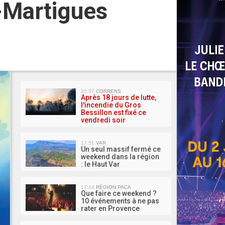
-Martigues
MA 
20:57
CORRENS
Après 18 jours de lutte,
l'incendie du Gros
Bessillon est fixé ce
vendredi soir
17:51
VAR
Un seul massif fermé ce
weekend dans la région
: le Haut Var
17:24
RÉGION PACA
Que faire ce weekend ?
10 événements à ne pas
rater en Provence