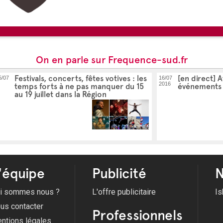
On en parle sur Frequence-sud.fr
Festivals, concerts, fêtes votives : les
[en direct] A
5/07
16/07
2016
temps forts à ne pas manquer du 15
événements 
au 19 juillet dans la Région
'équipe
Publicité
N
i sommes nous ?
L'offre publicitaire
Is
us contacter
Professionnels
ntions légales