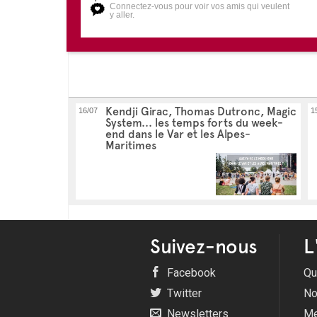
Connectez-vous pour voir vos amis qui veulent
y aller.
Kendji Girac, Thomas Dutronc, Magic
16/07
1
System... les temps forts du week-
end dans le Var et les Alpes-
Maritimes
Suivez-nous
L
Facebook
Qu
Twitter
No
Newsletters
Me