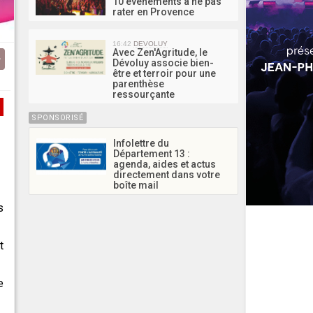
10 événements à ne pas
rater en Provence
16:42
DEVOLUY
Avec Zen'Agritude, le
Dévoluy associe bien-
être et terroir pour une
parenthèse
ressourçante
SPONSORISÉ
Infolettre du
Département 13 :
agenda, aides et actus
directement dans votre
boîte mail
s
t
e