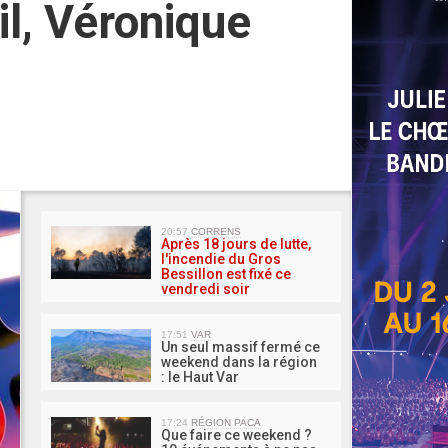
il, Véronique
MA 
20:57
CORRENS
Après 18 jours de lutte,
l'incendie du Gros
Bessillon est fixé ce
vendredi soir
17:51
VAR
Un seul massif fermé ce
weekend dans la région
: le Haut Var
17:24
RÉGION PACA
Que faire ce weekend ?