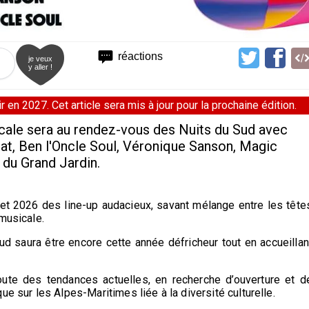
réactions
je veux
y aller !
 en 2027. Cet article sera mis à jour pour la prochaine édition.
icale sera au rendez-vous des Nuits du Sud avec
mat, Ben l'Oncle Soul, Véronique Sanson, Magic
e du Grand Jardin.
illet 2026 des line-up audacieux, savant mélange entre les tête
musicale.
Sud saura être encore cette année défricheur tout en accueillan
oute des tendances actuelles, en recherche d’ouverture et d
e sur les Alpes-Maritimes liée à la diversité culturelle.