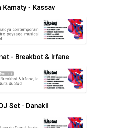
ya Kamaty - Kassav'
 maloya contemporain
otre paysage musical
t.
mat - Breakbot & Irfane
Terminé
Breakbot & Irfane, le
Nuits du Sud.
 DJ Set - Danakil
Place du Grand Jardin