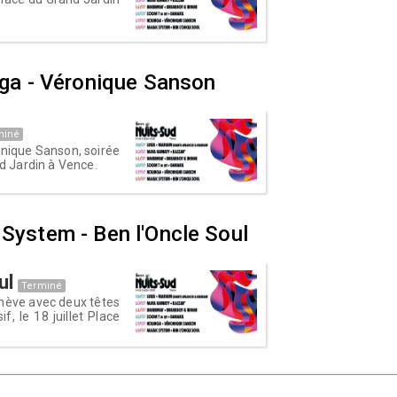
inga - Véronique Sanson
miné
onique Sanson, soirée
nd Jardin à Vence.
 System - Ben l'Oncle Soul
ul
Terminé
chève avec deux têtes
, le 18 juillet Place