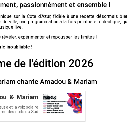
sément, passionnément et ensemble !
ique sur la Côte d’Azur, fidèle à une recette désormais bie
 de ville, une programmation à la fois pointue et éclectique, qu
musique live.
se révéler, expérimenter et repousser les limites !
e inoubliable !
e de l'édition 2026
- Mariam chante Amadou & Mariam
dou & Mariam
use et la voix solaire
mme des nuits du Sud