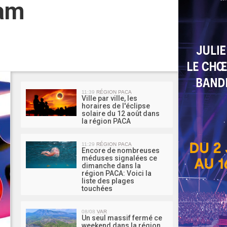
iam
MA 
11:39
RÉGION PACA
Ville par ville, les
horaires de l'éclipse
solaire du 12 août dans
la région PACA
11:29
RÉGION PACA
Encore de nombreuses
méduses signalées ce
dimanche dans la
région PACA: Voici la
liste des plages
touchées
08/08
VAR
Un seul massif fermé ce
weekend dans la région