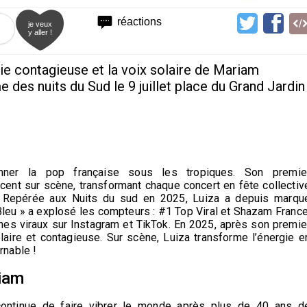
réactions
je veux
y aller !
gie contagieuse et la voix solaire de Mariam
des nuits du Sud le 9 juillet place du Grand Jardin
ayonner la pop française sous les tropiques. Son premie
ent sur scène, transformant chaque concert en fête collectiv
. Repérée aux Nuits du sud en 2025, Luiza a
depuis
marqu
l Bleu » a explosé les compteurs : #1 Top Viral et Shazam France
s viraux sur Instagram et TikTok. En 2025, après son premie
laire et contagieuse. Sur scène, Luiza transforme l’énergie e
urnable !
iam
continue de faire vibrer le monde après plus de 40 ans d