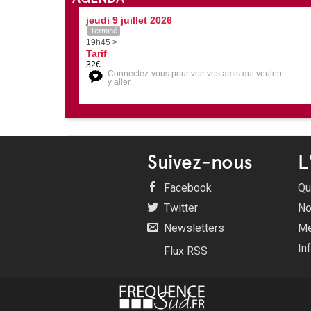
jeudi 9 juillet 2026
Terminé
19h45 >
Tarif
32€
Connectez-vous pour voir vos amis qui veulent
y aller.
Suivez-nous
L
Facebook
Qu
Twitter
No
Newsletters
Me
In
Flux RSS