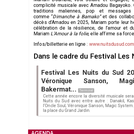
complicité musicale avec Amadou Bagayoko. 
traditions maliennes, pop et messages
comme “
Dimanche à Bamako”
et des collabo
décès d’Amadou en 2025, Mariam porte leur hé
célébration de la résilience, de l’amour et
Mariam
L’Amour à la folie
, elle affirme sa for
Infos/billetterie en ligne :
www.nuitsdusud.co
Dans le cadre du Festival Les 
Festival Les Nuits du Sud 20
Véronique Sanson, Mag
Bakermat...
Terminé
Cette année encore la diversité musicale ser
Nuits du Sud avec entre autre : Danakil, Ka
l'Oncle Soul, Véronique Sanson, Magic System...
la place du Grand Jardin.
AGENDA