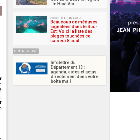
: le Haut Var
08/08
RÉGION PACA
Beaucoup de méduses
signalées dans le Sud-
Est: Voici la liste des
plages touchées ce
samedi 8 août
SPONSORISÉ
Infolettre du
Département 13 :
agenda, aides et actus
directement dans votre
r
boîte mail
e
é
,
r
n
e