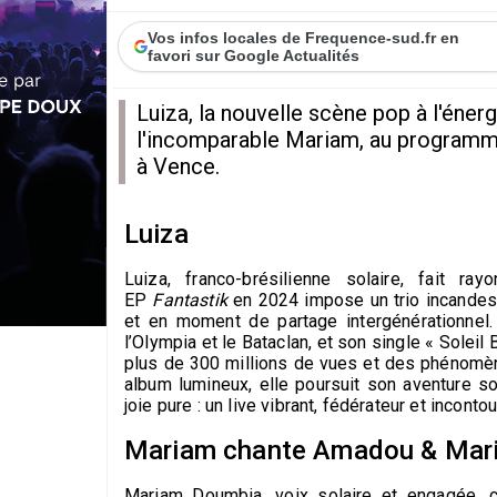
Vos infos locales de Frequence-sud.fr en
favori sur Google Actualités
Luiza, la nouvelle scène pop à l'éner
l'incomparable Mariam, au programme 
à Vence.
Luiza
Luiza, franco-brésilienne solaire, fait r
EP
Fantastik
en 2024 impose un trio incandesc
et en moment de partage intergénérationnel
l’Olympia et le Bataclan, et son single « Solei
plus de 300 millions de vues et
des phénomène
album lumin
eux, elle poursuit son aventure so
joie pure : un live vibrant, fédérateur et inconto
Mariam chante Amadou & Mar
Mariam Doumbia, voix solaire et engagée, 