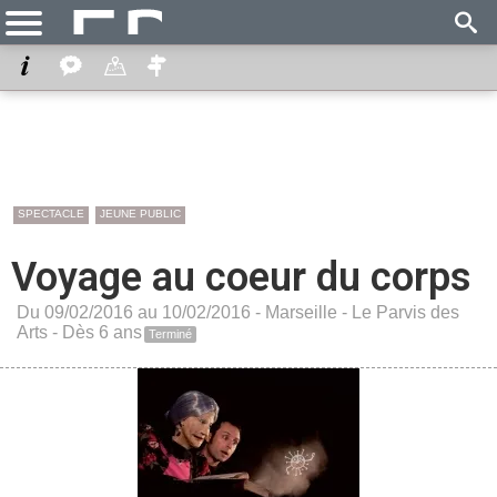
SPECTACLE
JEUNE PUBLIC
Voyage au coeur du corps
Du 09/02/2016 au 10/02/2016 -
Marseille
-
Le Parvis des
Arts
- Dès 6 ans
Terminé