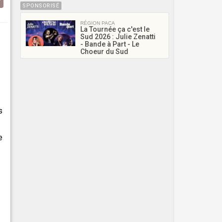
SPONSORISÉ
RÉGION PACA
La Tournée ça c'est le
Sud 2026 : Julie Zenatti
- Bande à Part - Le
Choeur du Sud
s
e