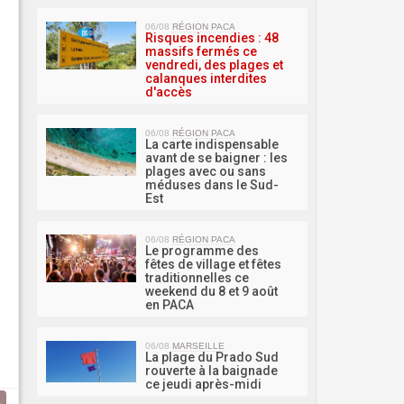
MA 
06/08
RÉGION PACA
Risques incendies : 48
massifs fermés ce
vendredi, des plages et
calanques interdites
d'accès
06/08
RÉGION PACA
La carte indispensable
avant de se baigner : les
plages avec ou sans
méduses dans le Sud-
Est
06/08
RÉGION PACA
Le programme des
fêtes de village et fêtes
traditionnelles ce
weekend du 8 et 9 août
en PACA
06/08
MARSEILLE
La plage du Prado Sud
rouverte à la baignade
ce jeudi après-midi