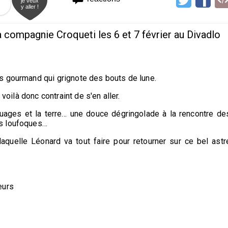
je veux
y aller !
 compagnie Croqueti les 6 et 7 février au Divadlo
s gourmand qui grignote des bouts de lune.
 voilà donc contraint de s'en aller.
uages et la terre… une douce dégringolade à la rencontre de
es loufoques…
aquelle Léonard va tout faire pour retourner sur ce bel astr
veurs