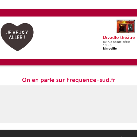
JE VEUX Y
ALLER !
Divadlo théâtre
69 rue sainte cécile
13005
Marseille
On en parle sur Frequence-sud.fr