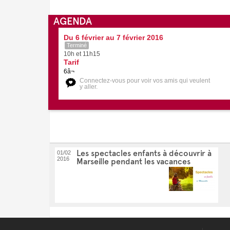
AGENDA
Du 6 février au 7 février 2016
Terminé
10h et 11h15
Tarif
6â¬
Connectez-vous pour voir vos amis qui veulent
y aller.
Les spectacles enfants à découvrir à
01/02
2016
Marseille pendant les vacances