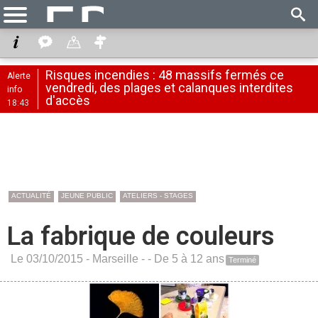
Risques incendies : 48 massifs fermés ce
Alerte
vendredi, des plages et calanques interdites
info
d'accès
18:43
ACTUALITÉ
JEUNE PUBLIC
ATELIERS - STAGES
La fabrique de couleurs
Le 03/10/2015 -
Marseille
-
- De 5 à 12 ans
Terminé